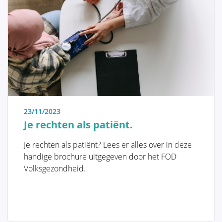
Afhankelijk van beide kan een gepersonaliseerde
screeningsstrategie gekozen worden. Het is daarom
belangrijk om deze risico- en genetische factoren te
QUALITY OF LIFE
begrijpen.
Risicofactoren en Screening
23/11/2023
Je rechten als patiënt.
Genetische factoren
Je rechten als patiënt? Lees er alles over in deze
handige brochure uitgegeven door het FOD
Het belang van screening en
Volksgezondheid.
zelfonderzoek