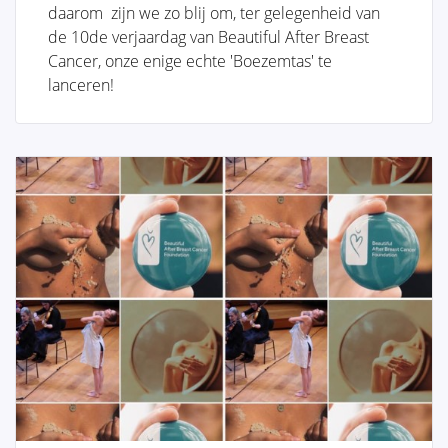
daarvoor nog niet onmiddellijk hun arts willen
daarom zijn we zo blij om, ter gelegenheid van
consulteren. Kennis en informatie kunnen dikwijls
de 10de verjaardag van Beautiful After Breast
een onmiddellijke geruststelling betekenen indien de
Cancer, onze enige echte 'Boezemtas' te
vrouw zelf in staat is het probleem te onderkennen
lanceren!
en inziet dat hier geen specifieke behandeling voor
noodzakelijk is. Anderzijds trachten we ook vrouwen
te informeren bij wie wel degelijk een ernstig
borstprobleem is vastgesteld, zoals bijvoorbeeld een
kwaadaardige aandoening, en die goed voorbereid
naar hun arts willen stappen.
Anatomie en Fysiologie
Tumoren en Aandoeningen van de
Borst