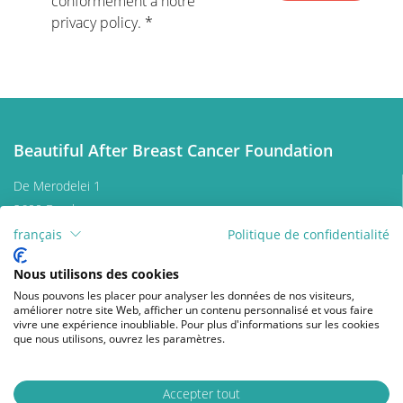
conformément à notre
privacy policy.
Beautiful After Breast Cancer Foundation
De Merodelei 1
2600 Berchem
Belgium
français
Politique de confidentialité
Nous contacter
Nous utilisons des cookies
Donner
Nous pouvons les placer pour analyser les données de nos visiteurs,
améliorer notre site Web, afficher un contenu personnalisé et vous faire
vivre une expérience inoubliable. Pour plus d'informations sur les cookies
Suivez nous
que nous utilisons, ouvrez les paramètres.
facebook
instagram
wikipedia
Accepter tout