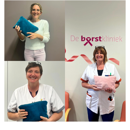
Quality of Life
La qualité de vie est un facteur clé pour faire face au
cancer du sein. Il est donc important de trouver des
mécanismes d'adaptation qui fonctionnent, et qui
seront différents d'une patiente à l'autre. Pour
certaines, il peut s'agir de trouver du plaisir dans les
activités qu'elles pratiquaient avant le diagnostic, de
prendre le temps d'apprécier la vie et d'exprimer sa
gratitude, de faire du bénévolat, de faire de l'exercice
physique... Des études ont montré que l'acceptation
de la maladie comme faisant partie de la vie est un
élément clé pour faire face efficacement à la maladie,
ainsi que pour se concentrer sur la force mentale afin
de permettre au patient d'avancer dans la vie. Dans
cette section, nous abordons certains sujets que les
patients rencontrent pendant et après le traitement
et nous fournissons des informations pour y
répondre.