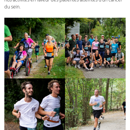
pertinentes pour votre situation personnelle.
du sein.
"L’ablation chirurgicale de la tumeur" raconte
l'histoire de l'opération elle-même. Il s'agit de
l'opération la plus importante car l'enlèvement réussi
de la tumeur reste la priorité. Nous vous guidons à
travers les différentes méthodes d'exérèse. Cette
décision est souvent prise pour vous par une équipe
multidisciplinaire composée d'oncologues, de
radiologues, de pathologistes, de radiothérapeutes,
d'infirmières spécialisées en oncologie, de
gynécologues, de chirurgiens oncologiques et de
chirurgiens plasticiens.
Dans la section "Introduction à la reconstruction
mammaire", vous trouverez toutes les informations et
illustrations des différentes méthodes de
reconstruction avec les étapes correspondantes.