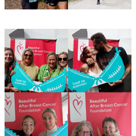
L'ablation chirurgicale de la tumeur
Comment choisir
Introduction à la reconstruction
mammaire
Thérapie adjuvante
Chirurgie additionnelle après la
reconstruction mammaire
Les Aspects Pratiques