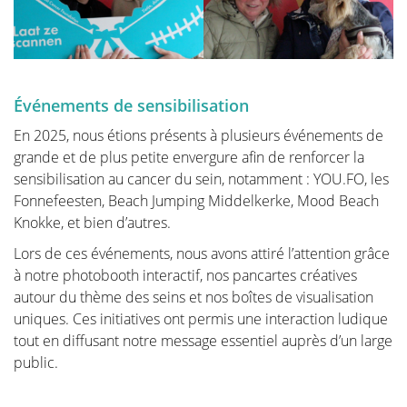
Le future de la reconstruction
mammaire
Événements de sensibilisation
Autre chirurgie du sein
En 2025, nous étions présents à plusieurs événements de
grande et de plus petite envergure afin de renforcer la
sensibilisation au cancer du sein, notamment : YOU.FO, les
Fonnefeesten, Beach Jumping Middelkerke, Mood Beach
Revalidation
Knokke, et bien d’autres.
Lors de ces événements, nous avons attiré l’attention grâce
Les personnes traitées pour un cancer ont souvent
à notre photobooth interactif, nos pancartes créatives
besoin d'une longue période de récupération.
autour du thème des seins et nos boîtes de visualisation
uniques. Ces initiatives ont permis une interaction ludique
Le cancer est une maladie radicale dont le traitement
tout en diffusant notre message essentiel auprès d’un large
est lourd. Souvent, les personnes doivent faire face à
public.
des problèmes psychosociaux et/ou physiques par la
suite, tels que le stress, l'anxiété, la fatigue extrême,