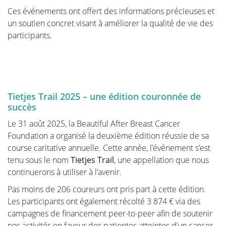
Ces événements ont offert des informations précieuses et
Thérapie
un soutien concret visant à améliorer la qualité de vie des
participants.
Dans le traitement du cancer du sein, le choix de la
reconstruction doit être envisagé dès le départ. Il n'y
a pas de but plus fondamental pour notre Fondation
que de sensibiliser les patients et les chirurgiens
oncologiques à cette question. En prenant une
Tietjes Trail 2025 – une édition couronnée de
décision éclairée à l'avance, nous ne compromettons
succès
pas la possibilité d'une reconstruction ultérieure sans
Le 31 août 2025, la Beautiful After Breast Cancer
pour autant perdre de vue l'aspect oncologique. Bien
Foundation a organisé la deuxième édition réussie de sa
sûr, la survie prime et la décision du chirurgien
course caritative annuelle. Cette année, l’événement s’est
oncologue prévaudra toujours.
tenu sous le nom
Tietjes Trail
, une appellation que nous
La page "Comment choisir" contient toutes les
continuerons à utiliser à l’avenir.
informations que vous pouvez attendre lors d'une
Pas moins de 206 coureurs ont pris part à cette édition.
première consultation avant de faire enlever la
Les participants ont également récolté 3 874 € via des
tumeur. Cette page est très complète et votre
campagnes de financement peer-to-peer afin de soutenir
chirurgien plasticien ne fournira que les informations
nos activités en faveur des patientes atteintes d’un cancer