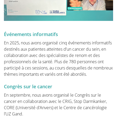
médecin à ce sujet. Les connaissances et les
informations peuvent souvent offrir une réassurance
immédiate si la femme est capable d'identifier elle-
même le problème et de constater qu'aucun
traitement spécifique n'est nécessaire. D'autre part,
nous essayons également d'informer les femmes qui
Événements informatifs
ont en effet reçu un diagnostic de problème
En 2025, nous avons organisé cinq événements informatifs
mammaire grave, comme une maladie maligne, et qui
destinés aux patientes atteintes d’un cancer du sein, en
souhaitent consulter leur médecin bien préparées.
collaboration avec des spécialistes de renom et des
professionnels de la santé. Plus de 780 personnes ont
participé à ces sessions, au cours desquelles de nombreux
thèmes importants et variés ont été abordés.
Anatomie et Physiologie
Congrès sur le cancer
En septembre, nous avons organisé le Congrès sur le
Tumeurs et maladies
cancer en collaboration avec le CRIG, Stop Darmkanker,
CORE (Université d’Anvers) et le Centre de cancérologie
l’UZ Gand.