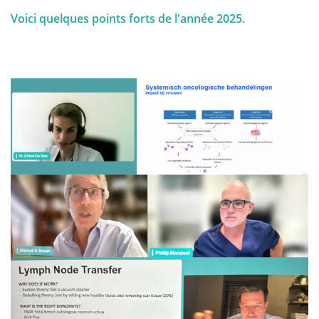
Voici quelques points forts de l'année 2025.
J'ai reçu un diagnostic de cancer ... Ce site web est un
portail qui vous aidera, ainsi que vos proches, à
trouver des informations personnelles et des
réponses à vos problèmes.
Ce site devrait fournir des conseils et un soutien aux
patients sur leur chemin vers le rétablissement et une
meilleure qualité de vie.
La partie "Diagnostic" de notre site est organisée en
deux sections principales. Tout d'abord, dans
"Anatomie et physiologie", nous fournissons une
compréhension de base du sein. Dans la deuxième
partie "Tumeurs et Maladies", nous approfondirons
tout ce qui concerne les affections mammaires.
De plus, nous souhaitons informer les femmes qui se
demandent si elles ont un problème mammaire, mais
ne souhaitent pas consulter immédiatement leur