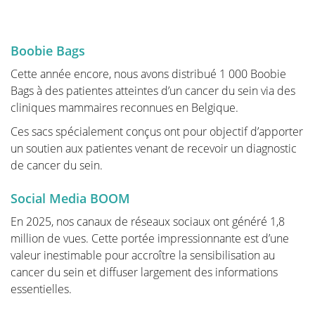
les articulations douloureuses, la baisse de forme, le
lymphœdème... Cela peut avoir un impact important
sur le bien-être général.
Boobie Bags
La plupart des hôpitaux proposent des programmes
Cette année encore, nous avons distribué 1 000 Boobie
de révalidation. Nous couvrons ici quelques-uns des
Bags à des patientes atteintes d’un cancer du sein via des
principaux sujets.
cliniques mammaires reconnues en Belgique.
Ces sacs spécialement conçus ont pour objectif d’apporter
un soutien aux patientes venant de recevoir un diagnostic
de cancer du sein.
Lymphœdème et cancer du sein
Social Media BOOM
En 2025, nos canaux de réseaux sociaux ont généré 1,8
Programme de suivi après un
million de vues. Cette portée impressionnante est d’une
traitement du cancer du sein
valeur inestimable pour accroître la sensibilisation au
cancer du sein et diffuser largement des informations
essentielles.