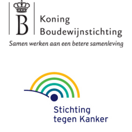
éléments, une stratégie de dépistage personnalisée
peut être choisie. Il est donc important de
comprendre ces facteurs de risque et génétiques.
QUALITY OF LIFE
Dépistage et prophylaxe
Facteurs Génétiques
L'importance de l'auto-examen et du
dépistage
Diagnostic