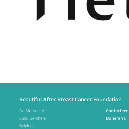
"Tumoren en aandoeningen" gaan we dieper in op 
te maken heeft.
Verder wensen wij vrouwen te informeren die zich 
hebben, maar daarvoor nog niet onmiddellijk hun ar
informatie kunnen dikwijls een onmiddellijke gerus
in staat is het probleem te onderkennen en inziet 
noodzakelijk is. Anderzijds trachten we ook vrouwe
ernstig borstprobleem is vastgesteld, zoals bijvo
die goed voorbereid naar hun arts willen stappen.
Behandeling
Beautiful After Breast Cancer Foundation
Bij de behandeling van een borstkanker hoort me
rondom de reconstructie. Er is geen fundamenteler
De Merodelei 1
Contacteer
deze
awareness
bij de patiënten en oncologische c
2600 Berchem
Doneren
geïnformeerde beslissing te nemen, blazen we gee
Belgium