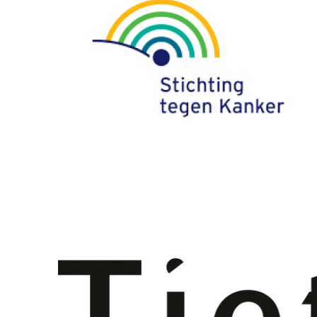
De moderne geneeskunde begint meer en meer ee
Ook inzake borstkanker is hier de laatste jaren, m
shift gekomen naar preventie. Ondertussen zijn 
risicofactoren beschreven. Afhankelijk van beide 
screeningsstrategie gekozen worden. Het is daarom
factoren te begrijpen.
Diagnose
Ik kreeg de diagnose kanker... Deze website is een
om persoonlijke informatie en antwoorden te vind
Deze website moet een houvast en steun zijn voor 
beter leven.
Het "Diagnose" gedeelte van onze website is opgest
zorgen we in "Anatomie en Fysiologie" voor een bas