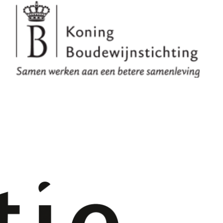
n preventieve geneeskunde te worden.
et de ontdekking van het BRCA-gen, een
meerdere genen ontdekt alsook meerdere
kan een gepersonaliseerde
 belangrijk om deze risico- en genetische
 portaal die u en uw naasten zal helpen
en voor uw probleem.
patiënten op weg naar herstel en een
eld in twee belangrijke delen. Ten eerste
iskennis van de borst. In het tweede deel