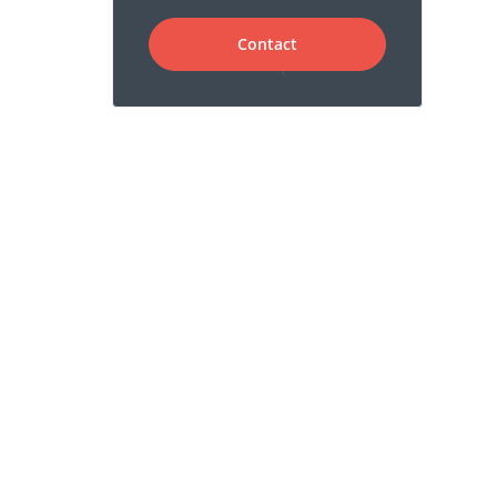
Contact
Genetische factoren
Het belang van screening en
zelfonderzoek
Anatomie en Fysiologie
Tumoren en Aandoeningen van de
Borst