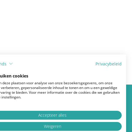
nds
Privacybeleid
ruiken cookies
 deze plaatsen voor analyse van onze bezoekersgegevens, om onze
e verbeteren, gepersonaliseerde inhoud te tonen en om u een geweldige
rvaring te bieden. Voor meer informatie over de cookies die we gebruiken
Verwijderen van de tumor
 instellingen.
Beslissen
Accepteer alles
Weigeren