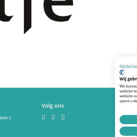
alles wat met aandoeningen van de borst
afvragen of zij wel een borstprobleem
ts willen consulteren. Kennis en
tstelling betekenen indien de vrouw zelf
dat hier geen specifieke behandeling voor
n te informeren bij wie wel degelijk een
orbeeld een kwaadaardige aandoening, en
Nederla
Wij geb
We kunnen
website t
website-e
opent u de
Volg ons
teen ook een keuze gemaakt te worden
 doel van onze Stichting dan
facebook
instagram
wikipedia
 ons
hirurgen te brengen. Door vooraf een
n bruggen op voor een latere