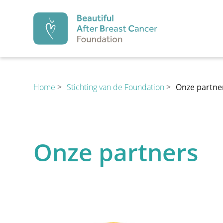
Beautiful After Br
Home
>
Stichting van de Foundation
>
Onze partne
PREVENTIE
Onze partners
Preventie
Diagnose
1.
2.
Preventie