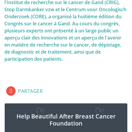
éléments, une stratégie de dépistage personnalisée
l'Institut de recherche sur le cancer de Gand (CRIG),
peut être choisie. Il est donc important de
Stop Darmkanker vzw et le Centrum voor Oncologisch
comprendre ces facteurs de risque et génétiques.
QUALITY OF LIFE
Onderzoek (CORE), a organisé la huitième édition du
Congrès sur le cancer à Gand. Au cours du congrès,
plusieurs experts ont présenté à un large public un
aperçu clair des innovations et un aperçu de l'avenir
en matière de recherche sur le cancer, de dépistage,
Dépistage et prophylaxe
de diagnostic et de traitement, ainsi que de
participation des patients.
Facteurs Génétiques
L'importance de l'auto-examen et du
fab fa-lg fa-facebook-square
fab fa-lg fa-linkedin
fab fa-lg fa-twitter-square
PARTAGER
dépistage
Help Beautiful After Breast Cancer
Foundation
Diagnostic