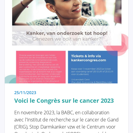
L'ablation chirurgicale de la tumeur
Comment choisir
Introduction à la reconstruction
mammaire
Thérapie adjuvante
25/11/2023
Voici le Congrès sur le cancer 2023
Chirurgie additionnelle après la
reconstruction mammaire
En novembre 2023, la BABC, en collaboration
avec l'Institut de recherche sur le cancer de Gand
(CRIG), Stop Darmkanker vzw et le Centrum voor
Les Aspects Pratiques