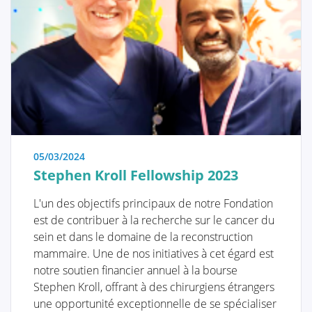
éléments, une stratégie de dépistage personnalisée
peut être choisie. Il est donc important de
comprendre ces facteurs de risque et génétiques.
QUALITY OF LIFE
Dépistage et prophylaxe
05/03/2024
Facteurs Génétiques
Stephen Kroll Fellowship 2023
L'un des objectifs principaux de notre Fondation
L'importance de l'auto-examen et du
est de contribuer à la recherche sur le cancer du
dépistage
sein et dans le domaine de la reconstruction
mammaire. Une de nos initiatives à cet égard est
notre soutien financier annuel à la bourse
Stephen Kroll, offrant à des chirurgiens étrangers
Diagnostic
une opportunité exceptionnelle de se spécialiser