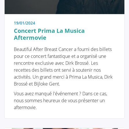
pertinentes pour votre situation personnelle.
"L’ablation chirurgicale de la tumeur" raconte
l'histoire de l'opération elle-même. Il s'agit de
19/01/2024
l'opération la plus importante car l'enlèvement réussi
Concert Prima La Musica
de la tumeur reste la priorité. Nous vous guidons à
Aftermovie
travers les différentes méthodes d'exérèse. Cette
décision est souvent prise pour vous par une équipe
Beautiful After Breast Cancer a fourni des billets
multidisciplinaire composée d'oncologues, de
pour ce concert fantastique et a organisé une
radiologues, de pathologistes, de radiothérapeutes,
rencontre exclusive avec Dirk Brossé. Les
d'infirmières spécialisées en oncologie, de
recettes des billets ont servi à soutenir nos
gynécologues, de chirurgiens oncologiques et de
activités. Un grand merci à Prima La Musica, Dirk
chirurgiens plasticiens.
Brossé et Bijloke Gent.
Dans la section "Introduction à la reconstruction
Vous avez manqué l'événement ? Dans ce cas,
mammaire", vous trouverez toutes les informations et
nous sommes heureux de vous présenter un
illustrations des différentes méthodes de
aftermovie.
reconstruction avec les étapes correspondantes.