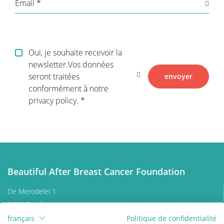
Email
Oui, je souhaite recevoir la
newsletter.Vos données
seront traitées
envoyer
conformément à notre
privacy policy.
Beautiful After Breast Cancer Foundation
De Merodelei 1
2600 Berchem
Belgium
français
Politique de confidentialité