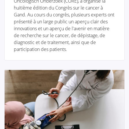
Oncologisch Onderzoek (CORE), a organisé la
huitième édition du Congrès sur le cancer à
Le future de la reconstruction
Gand. Au cours du congrès, plusieurs experts ont
présenté à un large public un aperçu clair des
mammaire
innovations et un aperçu de l'avenir en matière
de recherche sur le cancer, de dépistage, de
Autre chirurgie du sein
diagnostic et de traitement, ainsi que de
participation des patients.
Revalidation
Les personnes traitées pour un cancer ont souvent
besoin d'une longue période de récupération.
Le cancer est une maladie radicale dont le traitement
est lourd. Souvent, les personnes doivent faire face à
des problèmes psychosociaux et/ou physiques par la
suite, tels que le stress, l'anxiété, la fatigue extrême,