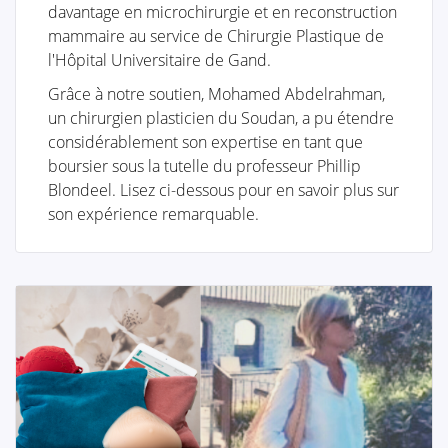
davantage en microchirurgie et en reconstruction
J'ai reçu un diagnostic de cancer ... Ce site web est un
mammaire au service de Chirurgie Plastique de
portail qui vous aidera, ainsi que vos proches, à
l'Hôpital Universitaire de Gand.
trouver des informations personnelles et des
Grâce à notre soutien, Mohamed Abdelrahman,
réponses à vos problèmes.
un chirurgien plasticien du Soudan, a pu étendre
Ce site devrait fournir des conseils et un soutien aux
considérablement son expertise en tant que
patients sur leur chemin vers le rétablissement et une
boursier sous la tutelle du professeur Phillip
meilleure qualité de vie.
Blondeel. Lisez ci-dessous pour en savoir plus sur
son expérience remarquable.
La partie "Diagnostic" de notre site est organisée en
deux sections principales. Tout d'abord, dans
"Anatomie et physiologie", nous fournissons une
compréhension de base du sein. Dans la deuxième
partie "Tumeurs et Maladies", nous approfondirons
tout ce qui concerne les affections mammaires.
De plus, nous souhaitons informer les femmes qui se
demandent si elles ont un problème mammaire, mais
ne souhaitent pas consulter immédiatement leur