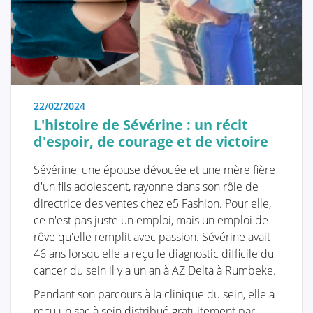
médecin à ce sujet. Les connaissances et les
informations peuvent souvent offrir une réassurance
immédiate si la femme est capable d'identifier elle-
même le problème et de constater qu'aucun
traitement spécifique n'est nécessaire. D'autre part,
nous essayons également d'informer les femmes qui
ont en effet reçu un diagnostic de problème
22/02/2024
mammaire grave, comme une maladie maligne, et qui
L'histoire de Sévérine : un récit
souhaitent consulter leur médecin bien préparées.
d'espoir, de courage et de victoire
Sévérine, une épouse dévouée et une mère fière
d'un fils adolescent, rayonne dans son rôle de
directrice des ventes chez e5 Fashion. Pour elle,
Anatomie et Physiologie
ce n'est pas juste un emploi, mais un emploi de
rêve qu'elle remplit avec passion. Sévérine avait
46 ans lorsqu'elle a reçu le diagnostic difficile du
Tumeurs et maladies
cancer du sein il y a un an à AZ Delta à Rumbeke.
Pendant son parcours à la clinique du sein, elle a
reçu un sac à sein distribué gratuitement par