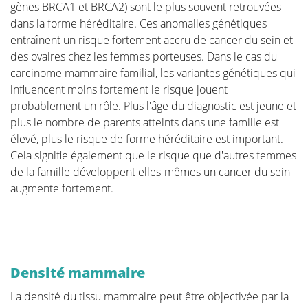
les articulations douloureuses, la baisse de forme, le
gènes BRCA1 et BRCA2) sont le plus souvent retrouvées
lymphœdème... Cela peut avoir un impact important
dans la forme héréditaire. Ces anomalies génétiques
sur le bien-être général.
entraînent un risque fortement accru de cancer du sein et
des ovaires chez les femmes porteuses. Dans le cas du
La plupart des hôpitaux proposent des programmes
carcinome mammaire familial, les variantes génétiques qui
de révalidation. Nous couvrons ici quelques-uns des
influencent moins fortement le risque jouent
principaux sujets.
probablement un rôle. Plus l'âge du diagnostic est jeune et
plus le nombre de parents atteints dans une famille est
élevé, plus le risque de forme héréditaire est important.
Cela signifie également que le risque que d'autres femmes
de la famille développent elles-mêmes un cancer du sein
Lymphœdème et cancer du sein
augmente fortement.
Programme de suivi après un
traitement du cancer du sein
Densité mammaire
La densité du tissu mammaire peut être objectivée par la