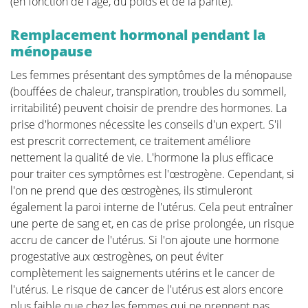
(en fonction de l'âge, du poids et de la parité).
Remplacement hormonal pendant la
ménopause
Les femmes présentant des symptômes de la ménopause
Vêtements et lingerie
(bouffées de chaleur, transpiration, troubles du sommeil,
irritabilité) peuvent choisir de prendre des hormones. La
Nutrition et sport
prise d'hormones nécessite les conseils d'un expert. S'il
est prescrit correctement, ce traitement améliore
nettement la qualité de vie. L'hormone la plus efficace
Peau, ongles et cheveux
pour traiter ces symptômes est l'œstrogène. Cependant, si
l'on ne prend que des œstrogènes, ils stimuleront
également la paroi interne de l'utérus. Cela peut entraîner
Psychologie
une perte de sang et, en cas de prise prolongée, un risque
accru de cancer de l'utérus. Si l'on ajoute une hormone
progestative aux œstrogènes, on peut éviter
complètement les saignements utérins et le cancer de
l'utérus. Le risque de cancer de l'utérus est alors encore
plus faible que chez les femmes qui ne prennent pas