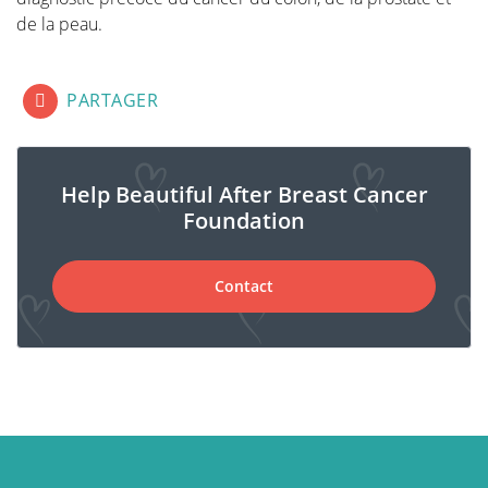
de la peau.
fab fa-lg fa-facebook-square
fab fa-lg fa-linkedin
fab fa-lg fa-twitter-square
PARTAGER
Help Beautiful After Breast Cancer
Foundation
Contact