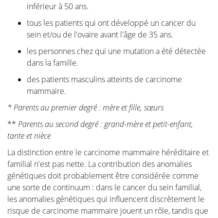
pertinentes pour votre situation personnelle.
inférieur à 50 ans.
"L’ablation chirurgicale de la tumeur" raconte
tous les patients qui ont développé un cancer du
l'histoire de l'opération elle-même. Il s'agit de
sein et/ou de l'ovaire avant l'âge de 35 ans.
l'opération la plus importante car l'enlèvement réussi
les personnes chez qui une mutation a été détectée
de la tumeur reste la priorité. Nous vous guidons à
dans la famille.
travers les différentes méthodes d'exérèse. Cette
décision est souvent prise pour vous par une équipe
des patients masculins atteints de carcinome
multidisciplinaire composée d'oncologues, de
mammaire.
radiologues, de pathologistes, de radiothérapeutes,
* Parents au premier degré : mère et fille, sœurs
d'infirmières spécialisées en oncologie, de
**
Parents au second degré : grand-mère et petit-enfant,
gynécologues, de chirurgiens oncologiques et de
tante et nièce
chirurgiens plasticiens.
La distinction entre le carcinome mammaire héréditaire et
Dans la section "Introduction à la reconstruction
familial n'est pas nette. La contribution des anomalies
mammaire", vous trouverez toutes les informations et
génétiques doit probablement être considérée comme
illustrations des différentes méthodes de
une sorte de continuum : dans le cancer du sein familial,
reconstruction avec les étapes correspondantes.
les anomalies génétiques qui influencent discrètement le
risque de carcinome mammaire jouent un rôle, tandis que