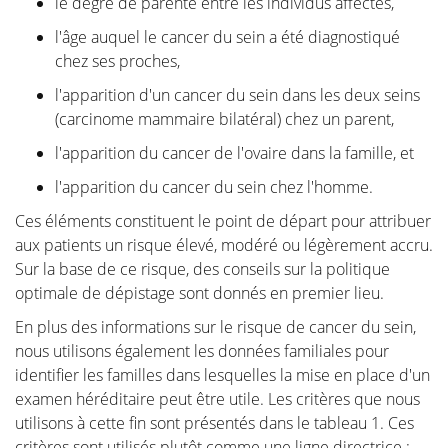
médecin à ce sujet. Les connaissances et les
le degré de parenté entre les individus affectés,
informations peuvent souvent offrir une réassurance
l'âge auquel le cancer du sein a été diagnostiqué
immédiate si la femme est capable d'identifier elle-
chez ses proches,
même le problème et de constater qu'aucun
l'apparition d'un cancer du sein dans les deux seins
traitement spécifique n'est nécessaire. D'autre part,
(carcinome mammaire bilatéral) chez un parent,
nous essayons également d'informer les femmes qui
ont en effet reçu un diagnostic de problème
l'apparition du cancer de l'ovaire dans la famille, et
mammaire grave, comme une maladie maligne, et qui
l'apparition du cancer du sein chez l'homme.
souhaitent consulter leur médecin bien préparées.
Ces éléments constituent le point de départ pour attribuer
aux patients un risque élevé, modéré ou légèrement accru.
Sur la base de ce risque, des conseils sur la politique
optimale de dépistage sont donnés en premier lieu.
Anatomie et Physiologie
En plus des informations sur le risque de cancer du sein,
nous utilisons également les données familiales pour
identifier les familles dans lesquelles la mise en place d'un
Tumeurs et maladies
examen héréditaire peut être utile. Les critères que nous
utilisons à cette fin sont présentés dans le tableau 1. Ces
critères sont utilisés plutôt comme une ligne directrice :