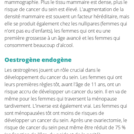
Quality of Life
mammographie. Plus le tissu mammaire est dense, plus le
risque de cancer du sein est élevé. L'augmentation de la
densité mammaire est souvent un facteur héréditaire, mais
La qualité de vie est un facteur clé pour faire face au
elle se produit également chez les nullipares (femmes qui
cancer du sein. Il est donc important de trouver des
n'ont pas eu d'enfants), les femmes qui ont eu une
mécanismes d'adaptation qui fonctionnent, et qui
première grossesse à un âge avancé et les femmes qui
seront différents d'une patiente à l'autre. Pour
consomment beaucoup d'alcool.
certaines, il peut s'agir de trouver du plaisir dans les
activités qu'elles pratiquaient avant le diagnostic, de
Oestrogène endogène
prendre le temps d'apprécier la vie et d'exprimer sa
gratitude, de faire du bénévolat, de faire de l'exercice
Les œstrogènes jouent un rôle crucial dans le
physique... Des études ont montré que l'acceptation
développement du cancer du sein. Les femmes qui ont
de la maladie comme faisant partie de la vie est un
leurs premières règles tôt, avant l'âge de 11 ans, ont un
élément clé pour faire face efficacement à la maladie,
risque accru de développer un cancer du sein. Il en va de
ainsi que pour se concentrer sur la force mentale afin
même pour les femmes qui traversent la ménopause
de permettre au patient d'avancer dans la vie. Dans
tardivement. L'inverse est également vrai. Les femmes qui
cette section, nous abordons certains sujets que les
sont ménopausées tôt ont moins de risques de
patients rencontrent pendant et après le traitement
développer un cancer du sein. Après une ovariectomie, le
et nous fournissons des informations pour y
risque de cancer du sein peut même être réduit de 75 %
répondre.