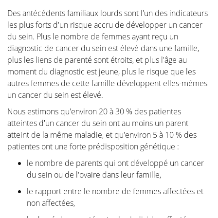
Des antécédents familiaux lourds sont l'un des indicateurs
J'ai reçu un diagnostic de cancer ... Ce site web est un
les plus forts d'un risque accru de développer un cancer
portail qui vous aidera, ainsi que vos proches, à
du sein. Plus le nombre de femmes ayant reçu un
trouver des informations personnelles et des
diagnostic de cancer du sein est élevé dans une famille,
réponses à vos problèmes.
plus les liens de parenté sont étroits, et plus l'âge au
Ce site devrait fournir des conseils et un soutien aux
moment du diagnostic est jeune, plus le risque que les
patients sur leur chemin vers le rétablissement et une
autres femmes de cette famille développent elles-mêmes
meilleure qualité de vie.
un cancer du sein est élevé.
La partie "Diagnostic" de notre site est organisée en
Nous estimons qu'environ 20 à 30 % des patientes
deux sections principales. Tout d'abord, dans
atteintes d'un cancer du sein ont au moins un parent
"Anatomie et physiologie", nous fournissons une
atteint de la même maladie, et qu'environ 5 à 10 % des
compréhension de base du sein. Dans la deuxième
patientes ont une forte prédisposition génétique :
partie "Tumeurs et Maladies", nous approfondirons
le nombre de parents qui ont développé un cancer
tout ce qui concerne les affections mammaires.
du sein ou de l'ovaire dans leur famille,
De plus, nous souhaitons informer les femmes qui se
le rapport entre le nombre de femmes affectées et
demandent si elles ont un problème mammaire, mais
non affectées,
ne souhaitent pas consulter immédiatement leur