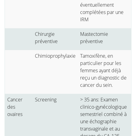
éventuellement
complétées par une
IRM
Chirurgie
Mastectomie
préventive
préventive
Chimioprophylaxie
Tamoxifène, en
particulier pour les
femmes ayant déjà
reçu un diagnostic de
cancer du sein.
Cancer
Screening
> 35 ans: Examen
des
clinico-gynécologique
ovaires
semestriel combiné à
une échographie
transvaginale et au
dosage du CA-125