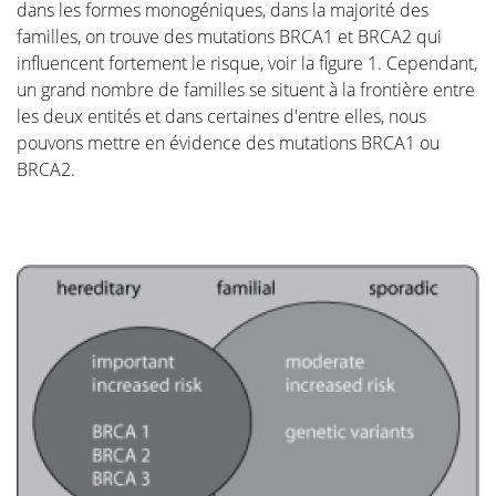
dans les formes monogéniques, dans la majorité des
familles, on trouve des mutations BRCA1 et BRCA2 qui
influencent fortement le risque, voir la figure 1. Cependant,
L'ablation chirurgicale de la tumeur
un grand nombre de familles se situent à la frontière entre
les deux entités et dans certaines d'entre elles, nous
Comment choisir
pouvons mettre en évidence des mutations BRCA1 ou
BRCA2.
Introduction à la reconstruction
mammaire
Thérapie adjuvante
Chirurgie additionnelle après la
reconstruction mammaire
Les Aspects Pratiques