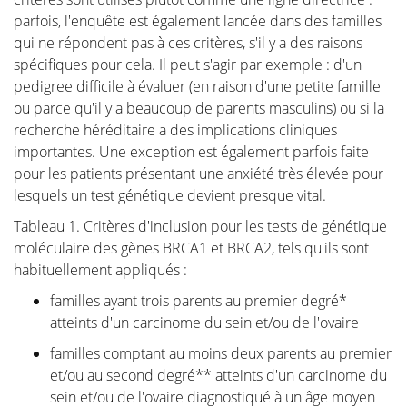
parfois, l'enquête est également lancée dans des familles
Thérapie
qui ne répondent pas à ces critères, s'il y a des raisons
spécifiques pour cela. Il peut s'agir par exemple : d'un
Dans le traitement du cancer du sein, le choix de la
pedigree difficile à évaluer (en raison d'une petite famille
reconstruction doit être envisagé dès le départ. Il n'y
ou parce qu'il y a beaucoup de parents masculins) ou si la
a pas de but plus fondamental pour notre Fondation
recherche héréditaire a des implications cliniques
que de sensibiliser les patients et les chirurgiens
importantes. Une exception est également parfois faite
oncologiques à cette question. En prenant une
pour les patients présentant une anxiété très élevée pour
décision éclairée à l'avance, nous ne compromettons
lesquels un test génétique devient presque vital.
pas la possibilité d'une reconstruction ultérieure sans
Tableau 1. Critères d'inclusion pour les tests de génétique
pour autant perdre de vue l'aspect oncologique. Bien
moléculaire des gènes BRCA1 et BRCA2, tels qu'ils sont
sûr, la survie prime et la décision du chirurgien
habituellement appliqués :
oncologue prévaudra toujours.
familles ayant trois parents au premier degré*
La page "Comment choisir" contient toutes les
atteints d'un carcinome du sein et/ou de l'ovaire
informations que vous pouvez attendre lors d'une
première consultation avant de faire enlever la
familles comptant au moins deux parents au premier
tumeur. Cette page est très complète et votre
et/ou au second degré** atteints d'un carcinome du
chirurgien plasticien ne fournira que les informations
sein et/ou de l'ovaire diagnostiqué à un âge moyen