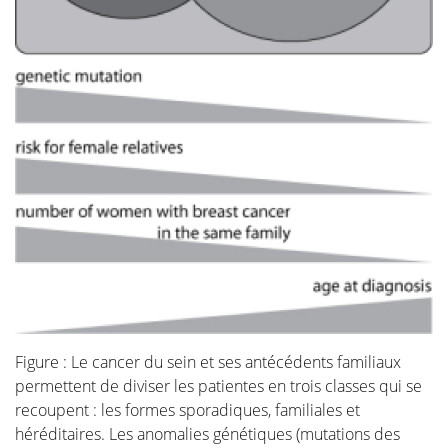
Le future de la reconstruction
mammaire
Autre chirurgie du sein
Revalidation
Les personnes traitées pour un cancer ont souvent
besoin d'une longue période de récupération.
Le cancer est une maladie radicale dont le traitement
Figure : Le cancer du sein et ses antécédents familiaux
est lourd. Souvent, les personnes doivent faire face à
permettent de diviser les patientes en trois classes qui se
des problèmes psychosociaux et/ou physiques par la
recoupent : les formes sporadiques, familiales et
suite, tels que le stress, l'anxiété, la fatigue extrême,
héréditaires. Les anomalies génétiques (mutations des