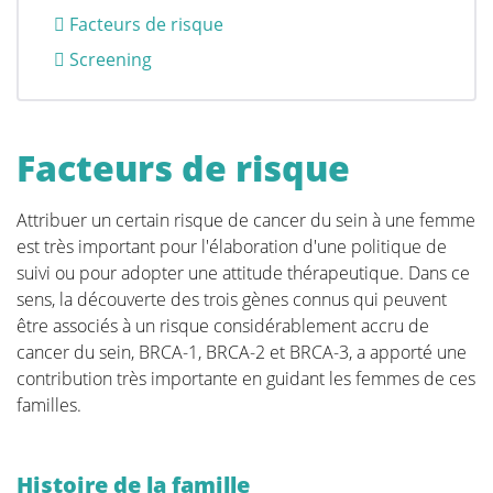
éléments, une stratégie de dépistage personnalisée
Facteurs de risque
peut être choisie. Il est donc important de
comprendre ces facteurs de risque et génétiques.
QUALITY OF LIFE
Screening
Facteurs de risque
Dépistage et prophylaxe
Attribuer un certain risque de cancer du sein à une femme
est très important pour l'élaboration d'une politique de
Facteurs Génétiques
suivi ou pour adopter une attitude thérapeutique. Dans ce
sens, la découverte des trois gènes connus qui peuvent
L'importance de l'auto-examen et du
être associés à un risque considérablement accru de
cancer du sein, BRCA-1, BRCA-2 et BRCA-3, a apporté une
dépistage
contribution très importante en guidant les femmes de ces
familles.
Diagnostic
Histoire de la famille