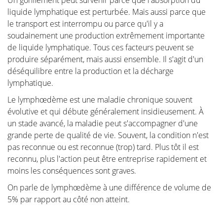
Un gonflement peut survenir parce que l'absorption du
médecin à ce sujet. Les connaissances et les
liquide lymphatique est perturbée. Mais aussi parce que
informations peuvent souvent offrir une réassurance
le transport est interrompu ou parce qu'il y a
immédiate si la femme est capable d'identifier elle-
soudainement une production extrêmement importante
même le problème et de constater qu'aucun
de liquide lymphatique. Tous ces facteurs peuvent se
traitement spécifique n'est nécessaire. D'autre part,
produire séparément, mais aussi ensemble. Il s'agit d'un
nous essayons également d'informer les femmes qui
déséquilibre entre la production et la décharge
ont en effet reçu un diagnostic de problème
lymphatique.
mammaire grave, comme une maladie maligne, et qui
souhaitent consulter leur médecin bien préparées.
Le lymphœdème est une maladie chronique souvent
évolutive et qui débute généralement insidieusement. À
un stade avancé, la maladie peut s'accompagner d'une
grande perte de qualité de vie. Souvent, la condition n'est
pas reconnue ou est reconnue (trop) tard. Plus tôt il est
Anatomie et Physiologie
reconnu, plus l'action peut être entreprise rapidement et
moins les conséquences sont graves.
Tumeurs et maladies
On parle de lymphœdème à une différence de volume de
5% par rapport au côté non atteint.