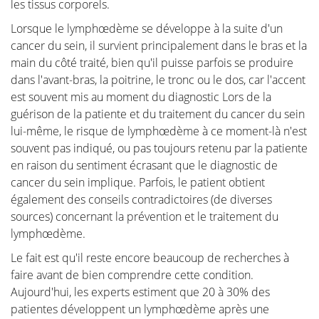
les tissus corporels.
pertinentes pour votre situation personnelle.
Lorsque le lymphœdème se développe à la suite d'un
"L’ablation chirurgicale de la tumeur" raconte
cancer du sein, il survient principalement dans le bras et la
l'histoire de l'opération elle-même. Il s'agit de
main du côté traité, bien qu'il puisse parfois se produire
l'opération la plus importante car l'enlèvement réussi
dans l'avant-bras, la poitrine, le tronc ou le dos, car l'accent
de la tumeur reste la priorité. Nous vous guidons à
est souvent mis au moment du diagnostic Lors de la
travers les différentes méthodes d'exérèse. Cette
guérison de la patiente et du traitement du cancer du sein
décision est souvent prise pour vous par une équipe
lui-même, le risque de lymphœdème à ce moment-là n'est
multidisciplinaire composée d'oncologues, de
souvent pas indiqué, ou pas toujours retenu par la patiente
radiologues, de pathologistes, de radiothérapeutes,
en raison du sentiment écrasant que le diagnostic de
d'infirmières spécialisées en oncologie, de
cancer du sein implique. Parfois, le patient obtient
gynécologues, de chirurgiens oncologiques et de
également des conseils contradictoires (de diverses
chirurgiens plasticiens.
sources) concernant la prévention et le traitement du
Dans la section "Introduction à la reconstruction
lymphœdème.
mammaire", vous trouverez toutes les informations et
Le fait est qu'il reste encore beaucoup de recherches à
illustrations des différentes méthodes de
faire avant de bien comprendre cette condition.
reconstruction avec les étapes correspondantes.
Aujourd'hui, les experts estiment que 20 à 30% des
patientes développent un lymphœdème après une