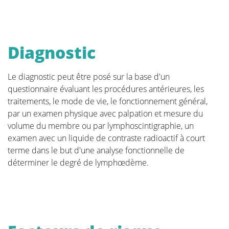
les articulations douloureuses, la baisse de forme, le
lymphœdème... Cela peut avoir un impact important
sur le bien-être général.
La plupart des hôpitaux proposent des programmes
Diagnostic
de révalidation. Nous couvrons ici quelques-uns des
principaux sujets.
Le diagnostic peut être posé sur la base d'un
questionnaire évaluant les procédures antérieures, les
traitements, le mode de vie, le fonctionnement général,
par un examen physique avec palpation et mesure du
volume du membre ou par lymphoscintigraphie, un
Lymphœdème et cancer du sein
examen avec un liquide de contraste radioactif à court
terme dans le but d'une analyse fonctionnelle de
Programme de suivi après un
déterminer le degré de lymphœdème.
traitement du cancer du sein