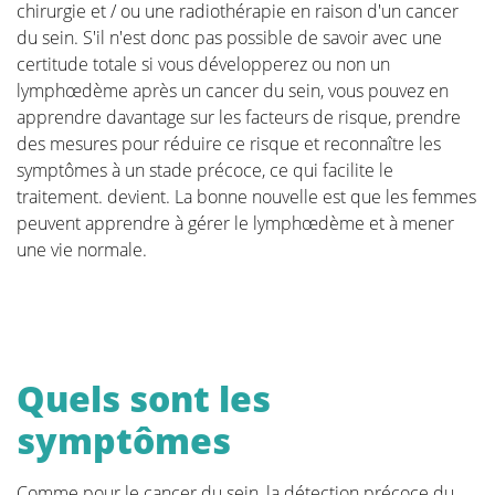
chirurgie et / ou une radiothérapie en raison d'un cancer
du sein. S'il n'est donc pas possible de savoir avec une
certitude totale si vous développerez ou non un
L'ablation chirurgicale de la tumeur
lymphœdème après un cancer du sein, vous pouvez en
apprendre davantage sur les facteurs de risque, prendre
Comment choisir
des mesures pour réduire ce risque et reconnaître les
symptômes à un stade précoce, ce qui facilite le
traitement. devient. La bonne nouvelle est que les femmes
Introduction à la reconstruction
peuvent apprendre à gérer le lymphœdème et à mener
mammaire
une vie normale.
Thérapie adjuvante
Chirurgie additionnelle après la
Quels sont les
reconstruction mammaire
symptômes
Les Aspects Pratiques
Comme pour le cancer du sein, la détection précoce du