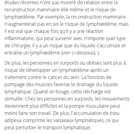
études récentes n'ont pas montré de relation entre la
reconstruction mammaire elle-même et le risque de
lymphœdème. Par exemple, la reconstruction mammaire
n'augmenterait pas en soi le risque de lymphœdème, mais
il est vrai que chaque fois qu'il y a une réaction
Vêtements et lingerie
inflammatoire, qui peut survenir avec n'importe quel type
de chirurgie, il y a un risque que du liquide s'accumule et
entraîne un lymphœdème (voir ci-dessous). ).
Nutrition et sport
De plus, les personnes en surpoids ou obèses sont plus à
risque de développer un lymphœdème après un
Peau, ongles et cheveux
traitement contre le cancer du sein. La fonction de
pompage des muscles favorise le drainage du liquide
Psychologie
lymphatique. Quand on bouge, cette décharge est
stimulée. Chez les personnes en surpoids, les mouvements
deviennent plus difficiles et la pompe musculaire peut
moins faire son travail. De plus, l'accumulation de tissu
adipeux comprime les vaisseaux lymphatiques, ce qui
peut perturber le transport lymphatique.