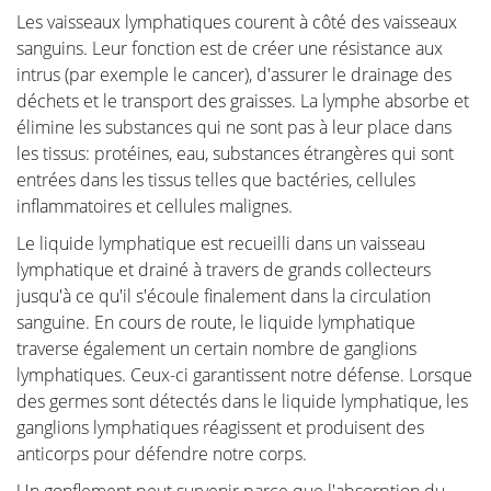
Les vaisseaux lymphatiques courent à côté des vaisseaux
J'ai reçu un diagnostic de cancer ... Ce site web est un
sanguins. Leur fonction est de créer une résistance aux
portail qui vous aidera, ainsi que vos proches, à
intrus (par exemple le cancer), d'assurer le drainage des
trouver des informations personnelles et des
déchets et le transport des graisses. La lymphe absorbe et
réponses à vos problèmes.
élimine les substances qui ne sont pas à leur place dans
les tissus: protéines, eau, substances étrangères qui sont
Ce site devrait fournir des conseils et un soutien aux
entrées dans les tissus telles que bactéries, cellules
patients sur leur chemin vers le rétablissement et une
inflammatoires et cellules malignes.
meilleure qualité de vie.
Le liquide lymphatique est recueilli dans un vaisseau
La partie "Diagnostic" de notre site est organisée en
lymphatique et drainé à travers de grands collecteurs
deux sections principales. Tout d'abord, dans
jusqu'à ce qu'il s'écoule finalement dans la circulation
"Anatomie et physiologie", nous fournissons une
sanguine. En cours de route, le liquide lymphatique
compréhension de base du sein. Dans la deuxième
traverse également un certain nombre de ganglions
partie "Tumeurs et Maladies", nous approfondirons
lymphatiques. Ceux-ci garantissent notre défense. Lorsque
tout ce qui concerne les affections mammaires.
des germes sont détectés dans le liquide lymphatique, les
De plus, nous souhaitons informer les femmes qui se
ganglions lymphatiques réagissent et produisent des
demandent si elles ont un problème mammaire, mais
anticorps pour défendre notre corps.
ne souhaitent pas consulter immédiatement leur