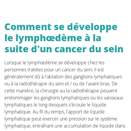
Thérapie
Comment se développe
Dans le traitement du cancer du sein, le choix de la
reconstruction doit être envisagé dès le départ. Il n'y
le lymphœdème à la
a pas de but plus fondamental pour notre Fondation
suite d'un cancer du sein
que de sensibiliser les patients et les chirurgiens
oncologiques à cette question. En prenant une
décision éclairée à l'avance, nous ne compromettons
Lorsque le lymphœdème se développe chez les
pas la possibilité d'une reconstruction ultérieure sans
personnes traitées pour un cancer du sein, il est
pour autant perdre de vue l'aspect oncologique. Bien
généralement dû à l'ablation des ganglions lymphatiques
sûr, la survie prime et la décision du chirurgien
ou à la radiothérapie du sein et / ou de l'avant-bras. De
oncologue prévaudra toujours.
cette manière, la chirurgie ou la radiothérapie peuvent
endommager les ganglions lymphatiques ou les vaisseaux
La page "Comment choisir" contient toutes les
lymphatiques le long desquels s'écoule le liquide
informations que vous pouvez attendre lors d'une
lymphatique. Au fil du temps, l'apport de liquide
première consultation avant de faire enlever la
lymphatique peut exercer une pression sur le système
tumeur. Cette page est très complète et votre
lymphatique, entraînant une accumulation de liquide dans
chirurgien plasticien ne fournira que les informations