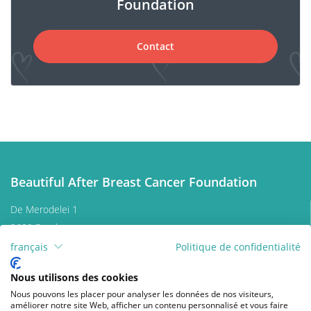
Foundation
Contact
Beautiful After Breast Cancer Foundation
De Merodelei 1
2600 Berchem
Belgium
français
Politique de confidentialité
Nous contacter
Nous utilisons des cookies
Donner
Nous pouvons les placer pour analyser les données de nos visiteurs,
améliorer notre site Web, afficher un contenu personnalisé et vous faire