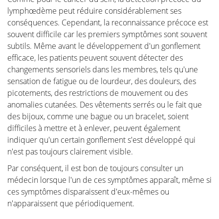
lymphœdème peut réduire considérablement ses
conséquences. Cependant, la reconnaissance précoce est
Le future de la reconstruction
souvent difficile car les premiers symptômes sont souvent
mammaire
subtils. Même avant le développement d'un gonflement
efficace, les patients peuvent souvent détecter des
Autre chirurgie du sein
changements sensoriels dans les membres, tels qu'une
sensation de fatigue ou de lourdeur, des douleurs, des
picotements, des restrictions de mouvement ou des
anomalies cutanées. Des vêtements serrés ou le fait que
des bijoux, comme une bague ou un bracelet, soient
Revalidation
difficiles à mettre et à enlever, peuvent également
indiquer qu'un certain gonflement s'est développé qui
Les personnes traitées pour un cancer ont souvent
n'est pas toujours clairement visible.
besoin d'une longue période de récupération.
Par conséquent, il est bon de toujours consulter un
Le cancer est une maladie radicale dont le traitement
médecin lorsque l'un de ces symptômes apparaît, même si
est lourd. Souvent, les personnes doivent faire face à
ces symptômes disparaissent d'eux-mêmes ou
des problèmes psychosociaux et/ou physiques par la
n'apparaissent que périodiquement.
suite, tels que le stress, l'anxiété, la fatigue extrême,