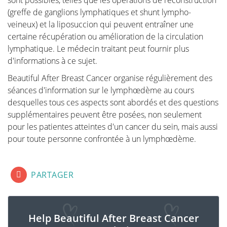
sont possibles, telles que les opérations de reconstruction
(greffe de ganglions lymphatiques et shunt lympho-
veineux) et la liposuccion qui peuvent entraîner une
certaine récupération ou amélioration de la circulation
lymphatique. Le médecin traitant peut fournir plus
d'informations à ce sujet.
Beautiful After Breast Cancer organise régulièrement des
séances d'information sur le lymphœdème au cours
desquelles tous ces aspects sont abordés et des questions
supplémentaires peuvent être posées, non seulement
pour les patientes atteintes d'un cancer du sein, mais aussi
pour toute personne confrontée à un lymphœdème.
fab fa-lg fa-facebook-square
fab fa-lg fa-linkedin
fab fa-lg fa-twitter-square
PARTAGER
Help Beautiful After Breast Cancer