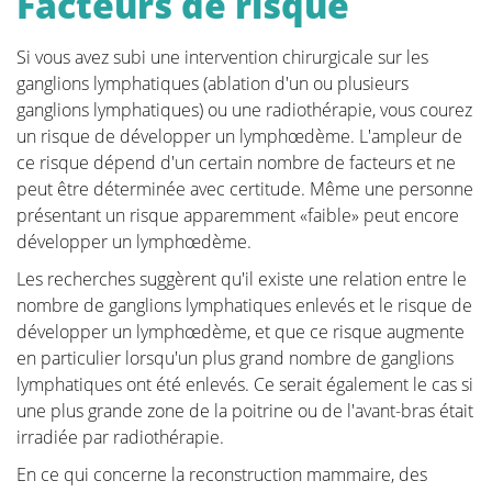
Facteurs de risque
Quality of Life
Si vous avez subi une intervention chirurgicale sur les
La qualité de vie est un facteur clé pour faire face au
ganglions lymphatiques (ablation d'un ou plusieurs
cancer du sein. Il est donc important de trouver des
ganglions lymphatiques) ou une radiothérapie, vous courez
mécanismes d'adaptation qui fonctionnent, et qui
un risque de développer un lymphœdème. L'ampleur de
seront différents d'une patiente à l'autre. Pour
ce risque dépend d'un certain nombre de facteurs et ne
certaines, il peut s'agir de trouver du plaisir dans les
peut être déterminée avec certitude. Même une personne
activités qu'elles pratiquaient avant le diagnostic, de
présentant un risque apparemment «faible» peut encore
prendre le temps d'apprécier la vie et d'exprimer sa
développer un lymphœdème.
gratitude, de faire du bénévolat, de faire de l'exercice
physique... Des études ont montré que l'acceptation
Les recherches suggèrent qu'il existe une relation entre le
de la maladie comme faisant partie de la vie est un
nombre de ganglions lymphatiques enlevés et le risque de
élément clé pour faire face efficacement à la maladie,
développer un lymphœdème, et que ce risque augmente
ainsi que pour se concentrer sur la force mentale afin
en particulier lorsqu'un plus grand nombre de ganglions
de permettre au patient d'avancer dans la vie. Dans
lymphatiques ont été enlevés. Ce serait également le cas si
cette section, nous abordons certains sujets que les
une plus grande zone de la poitrine ou de l'avant-bras était
patients rencontrent pendant et après le traitement
irradiée par radiothérapie.
et nous fournissons des informations pour y
En ce qui concerne la reconstruction mammaire, des
répondre.