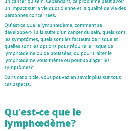
éléments, une stratégie de dépistage personnalisée
un cancer du sein. Cependant, ce problème peut avoir
peut être choisie. Il est donc important de
un impact sur la vie quotidienne et la qualité de vie des
comprendre ces facteurs de risque et génétiques.
QUALITY OF LIFE
personnes concernées.
Qu'est-ce que le lymphœdème, comment se
développe-t-il à la suite d'un cancer du sein, quels sont
les symptômes, quels sont les facteurs de risque et
quelles sont les options pour réduire le risque de
Dépistage et prophylaxe
lymphœdème ou de poussées, ou pour traiter le
lymphœdème vous-même ou pour soulager les
symptômes?
Facteurs Génétiques
Dans cet article, vous pouvez en savoir plus sur tous
ces aspects.
L'importance de l'auto-examen et du
dépistage
Qu'est-ce que le
lymphœdème?
Diagnostic