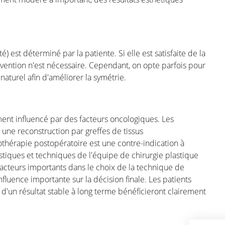
é) est déterminé par la patiente. Si elle est satisfaite de la
rvention n'est nécessaire. Cependant, on opte parfois pour
 besoin d'une longue période de
naturel afin d'améliorer la symétrie.
nt est lourd. Souvent, les personnes
/ou physiques par la suite, tels que le
ment influencé par des facteurs oncologiques. Les
ns douloureuses, la baisse de forme, le
une reconstruction par greffes de tissus
 sur le bien-être général.
iothérapie postopératoire est une contre-indication à
de révalidation. Nous couvrons ici
logistiques et techniques de l'équipe de chirurgie plastique
facteurs importants dans le choix de la technique de
nfluence importante sur la décision finale. Les patients
d'un résultat stable à long terme bénéficieront clairement