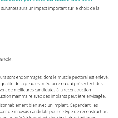
 la survie prime et la décision du
suivantes aura un impact important sur le choix de la
rmations que vous pouvez attendre lors
 la tumeur. Cette page est très complète
nformations pertinentes pour votre
ire de l'opération elle-même. Il s'agit de
si de la tumeur reste la priorité. Nous
xérèse. Cette décision est souvent prise
aréole.
sée d'oncologues, de radiologues, de
pécialisées en oncologie, de gynécologues,
iciens.
érieurs sont endommagés, dont le muscle pectoral est enlevé,
 qualité de la peau est médiocre ou qui présentent des
ammaire", vous trouverez toutes les
sont de meilleures candidates à la reconstruction
des de reconstruction avec les étapes
uction mammaire avec des implants peut être envisagée.
raisonnablement bien avec un implant. Cependant, les
 sont de mauvais candidats pour ce type de reconstruction.
ement modéré à important, des résultats esthétiques