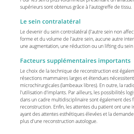
supérieurs sont obtenus grâce à l'autogreffe de tissu.
Le sein contralatéral
Revalidation
Le devenir du sein controlatéral (l'autre sein non affect
forme et du volume de l'autre sein, aucune autre inte
Les personnes traitées pour un cancer ont souvent
une augmentation, une réduction ou un lifting du sein 
récupération.
Le cancer est une maladie radicale dont le traiteme
Facteurs supplémentaires importants
doivent faire face à des problèmes psychosociaux et
Le choix de la technique de reconstruction est égale
stress, l'anxiété, la fatigue extrême, les articulatio
résections mammaires larges et étendues nécessitent 
lymphœdème... Cela peut avoir un impact important
microchirurgicales (lambeaux libres). En outre, la rad
La plupart des hôpitaux proposent des programmes 
l'utilisation d'implants. Par ailleurs, les possibilités 
quelques-uns des principaux sujets.
dans un cadre multidisciplinaire sont également des 
reconstruction. Enfin, les attentes du patient ont une i
ayant des attentes esthétiques élevées et la demande 
Quality of Life
plus d'une reconstruction autologue.