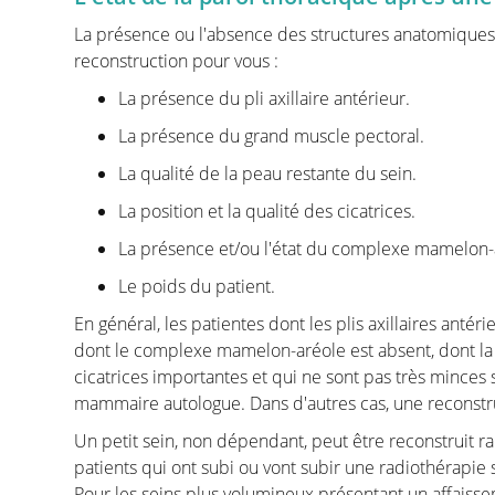
autant perdre de vue l'aspect oncologique. Bien sûr,
La présence ou l'absence des structures anatomiques 
chirurgien oncologue prévaudra toujours.
reconstruction pour vous :
La page "Comment choisir" contient toutes les info
La présence du pli axillaire antérieur.
d'une première consultation avant de faire enlever
et votre chirurgien plasticien ne fournira que les i
La présence du grand muscle pectoral.
situation personnelle.
La qualité de la peau restante du sein.
"L’ablation chirurgicale de la tumeur" raconte l'histo
La position et la qualité des cicatrices.
l'opération la plus importante car l'enlèvement réus
vous guidons à travers les différentes méthodes d'e
La présence et/ou l'état du complexe mamelon-
pour vous par une équipe multidisciplinaire compo
Le poids du patient.
pathologistes, de radiothérapeutes, d'infirmières s
de chirurgiens oncologiques et de chirurgiens plast
En général, les patientes dont les plis axillaires ant
dont le complexe mamelon-aréole est absent, dont la
Dans la section "Introduction à la reconstruction m
cicatrices importantes et qui ne sont pas très minces 
informations et illustrations des différentes métho
mammaire autologue. Dans d'autres cas, une reconstr
correspondantes.
Un petit sein, non dépendant, peut être reconstruit 
patients qui ont subi ou vont subir une radiothérapie
Pour les seins plus volumineux présentant un affaiss