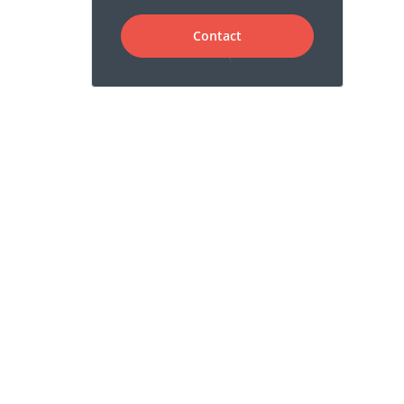
Contact
Facteurs Génétiques
L'importance de l'auto-examen et
du dépistage
Anatomie et Physiologie
Tumeurs et maladies