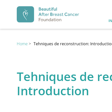
Beautiful After Br
I
Home
>
Tehniques de reconstruction: Introducti
PRÉVENTION
Tehniques de re
Prévention
Diagnost
1.
2.
Introduction
Prévention