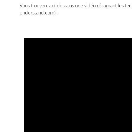
Vous trouverez ci-dessous une vidéo résumant les tech
La médecine moderne tend de plus en plus vers la
understand.com) :
concerne le cancer du sein, ces dernières années 
avec la découverte du gène BRCA. Entre-temps, plus
plusieurs facteurs de risque décrits. Selon ces élé
personnalisée peut être choisie. Il est donc impor
et génétiques.
Diagnostic
J'ai reçu un diagnostic de cancer ... Ce site web est 
proches, à trouver des informations personnelles 
Ce site devrait fournir des conseils et un soutien au
rétablissement et une meilleure qualité de vie.
La partie "Diagnostic" de notre site est organisée e
dans "Anatomie et physiologie", nous fournissons