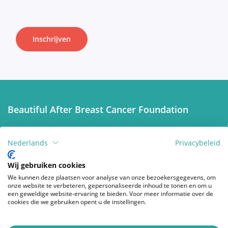
Verwijderen van de tumor
Inschrijven
Beslissen
Borstreconstructie
Beautiful After Breast Cancer Foundation
Adjuvante therapie
De Merodelei 1
2600 Berchem
Nederlands
Privacybeleid
Bijkomende operaties na
Belgium
borstreconstructie
Wij gebruiken cookies
Contacteer ons
We kunnen deze plaatsen voor analyse van onze bezoekersgegevens, om
Doneren
onze website te verbeteren, gepersonaliseerde inhoud te tonen en om u
een geweldige website-ervaring te bieden. Voor meer informatie over de
Praktische Problemen
cookies die we gebruiken opent u de instellingen.
Volg ons