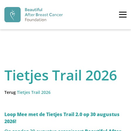
Beautiful After Breast Cancer Fo
Tog
PREVENTIE
time
DIAGNOSE
Tietjes Trail 2026
recoverystep.arrow left
reco
Preventie
De moderne geneeskunde begint meer en meer een
Terug
Tietjes Trail 2026
BEHANDELING
preventieve geneeskunde te worden. Ook inzake
borstkanker is hier de laatste jaren, met de
ontdekking van het BRCA-gen, een shift gekomen naar
Loop Mee met de Tietjes Trail 2.0 op 30 augustus
preventie. Ondertussen zijn meerdere genen ontdekt
REVALIDATIE
2026!
alsook meerdere risicofactoren beschreven.