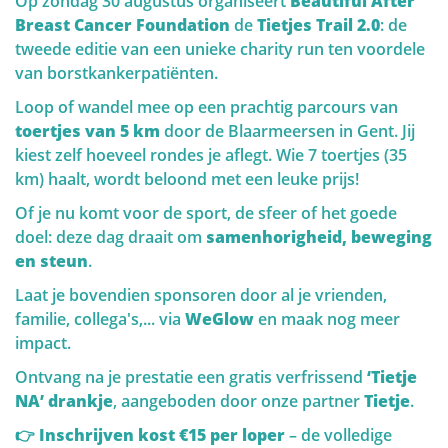
Op zondag 30 augustus organiseert
Afhankelijk van beide kan een gepersonaliseerde
Beautiful After
Breast Cancer Foundation
screeningsstrategie gekozen worden. Het is daarom
de
Tietjes Trail 2.0
: de
tweede editie van een unieke charity run ten voordele
belangrijk om deze risico- en genetische factoren te
QUALITY OF LIFE
van borstkankerpatiënten.
begrijpen.
Loop of wandel mee op een prachtig parcours van
toertjes van 5 km
door de Blaarmeersen in Gent. Jij
kiest zelf hoeveel rondes je aflegt. Wie 7 toertjes (35
km) haalt, wordt beloond met een leuke prijs!
Risicofactoren en Screening
Of je nu komt voor de sport, de sfeer of het goede
doel: deze dag draait om
samenhorigheid, beweging
Genetische factoren
en steun
.
Laat je bovendien sponsoren door al je vrienden,
familie, collega's,... via
Het belang van screening en
WeGlow
en maak nog meer
impact.
zelfonderzoek
Ontvang na je prestatie een gratis verfrissend
‘Tietje
NA’ drankje
, aangeboden door onze partner
Tietje
.
👉
Inschrijven kost €15 per loper
– de volledige