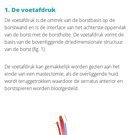
1. De voetafdruk
De voetafdruk is de omtrek van de borstbasis op de
Behandeling
borstwand en is de interface van het achterste oppervlak
van de borst met de borstholte. De voetafdruk vormt de
basis van de bovenliggende driedimensionale structuur
Bij de behandeling van een borstkanker hoort
van de borst (fig. 1).
meteen ook een keuze gemaakt te worden rondom
de reconstructie. Er is geen fundamenteler doel van
onze Stichting dan deze
awareness
bij de patiënten en
De voetafdruk kan gemakkelijk worden gezien aan het
oncologische chirurgen te brengen. Door vooraf een
einde van een mastectomie, als de overliggende huid
geïnformeerde beslissing te nemen, blazen we geen
wordt teruggetrokken waardoor de serratus anterior en
bruggen op voor een latere reconstructie zonder
borstspieren worden blootgesteld.
hierbij het oncologische aspect uit het oog te
verliezen. Uiteraard primeert de overleving en zal de
beslissing van de oncologische chirurg altijd voorgaan.
Op de pagina "Beslissen" staat alle informatie die u
kan verwachten tijdens een eerste consultatie
alvorens u de tumor laat verwijderen. Deze pagina is