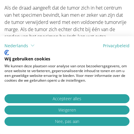
Als de draad aangeeft dat de tumor zich in het centrum
van het specimen bevindt, kan men er zeker van zijn dat
de tumor verwijderd werd met een voldoende tumorvrije
marge. Als de tumor zich echter dicht bij één van de
randen van het specimen bevindt, kan wat extra
borstweefsel verwijderd worden (bredere excisie) terwijl
Nederlands
Privacybeleid
de patiënt in slaapt blijft.
Wij gebruiken cookies
We kunnen deze plaatsen voor analyse van onze bezoekersgegevens, om
Indien na tumorectomie de esthetische uitstraling van de
onze website te verbeteren, gepersonaliseerde inhoud te tonen en om u
borst is aangetast, kan een borstreconstructie geïndiceerd
een geweldige website-ervaring te bieden. Voor meer informatie over de
cookies die we gebruiken opent u de instellingen.
zijn. Tegenwoordig kunnen kleine gebreken gemakkelijk
gecorrigeerd worden door een eenvoudige lipofilling. De
verschillende methoden van borstreconstructie komen in
Accepteer alles
andere delen van deze website aan bod.
Weigeren
Nee, pas aan
Referenties