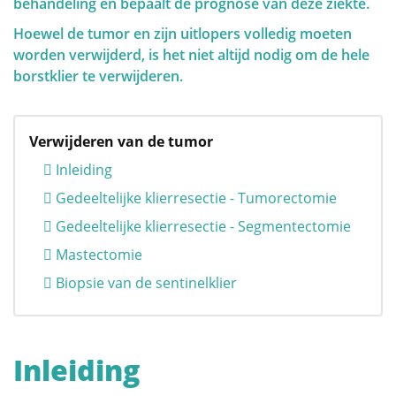
Afhankelijk van beide kan een gepersonaliseerde
behandeling en bepaalt de prognose van deze ziekte.
screeningsstrategie gekozen worden. Het is daarom
Hoewel de tumor en zijn uitlopers volledig moeten
belangrijk om deze risico- en genetische factoren te
QUALITY OF LIFE
worden verwijderd, is het niet altijd nodig om de hele
begrijpen.
borstklier te verwijderen.
Verwijderen van de tumor
Inleiding
Risicofactoren en Screening
Gedeeltelijke klierresectie - Tumorectomie
Gedeeltelijke klierresectie - Segmentectomie
Genetische factoren
Mastectomie
Het belang van screening en
Biopsie van de sentinelklier
zelfonderzoek
Inleiding