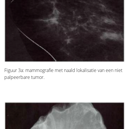
Figuur 3a: mammografie met naald lokalisatie van een niet
palpeerbare tumor.