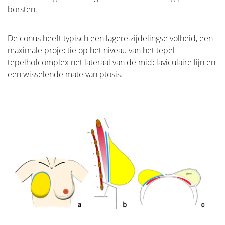
De toekomst van borstreconstructie
borsten.
Meer borstoperaties
De conus heeft typisch een lagere zijdelingse volheid, een
maximale projectie op het niveau van het tepel-
tepelhofcomplex net lateraal van de midclaviculaire lijn en
een wisselende mate van ptosis.
Revalidatie
Wie behandeld is voor kanker heeft vaak een lange
periode nodig om te herstellen.
Kanker is een ingrijpende ziekte met een zware
behandeling. Vaak kampen mensen nadien met
psychosociale en/of lichamelijke problemen zoals
stress, angst, extreme vermoeidheid, pijnlijke
gewrichten, een verminderde conditie, lymfoedeem…
Dit kan een grote invloed hebben op het algemeen
welzijn.