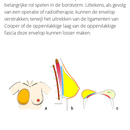
belangrijke rol spelen in de borstvorm. Littekens, als gevolg
die zullen van patiënt tot patiënt verschillen. Voor
van een operatie of radiotherapie, kunnen de envelop
sommigen kan dat zijn: plezier vinden in activiteiten
verstrakken, terwijl het uitrekken van de ligamenten van
die zij voor de diagnose deden, tijd nemen om te
Cooper of de oppervlakkige laag van de oppervlakkige
genieten, vrijwilligerswerk doen, lichaamsbeweging...
fascia deze envelop kunnen losser maken.
Van het grootste belang is dat studies hebben
aangetoond dat het accepteren van de ziekte als een
deel van iemands leven een sleutel is tot effectieve
verwerking, evenals het focussen op mentale kracht
om de patiënt in staat te stellen verder te gaan met
het leven. In dit gedeelte behandelen we enkele
onderwerpen die patiënten tijdens en na de
behandeling ervaren en geven we informatie om
deze aan te pakken.
Kleding en lingerie