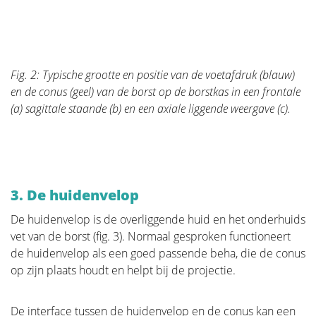
Er zijn revalidatieprogramma’s die worden
aangeboden door de meeste ziekenhuizen. We
behandelen hier een aantal grote thema’s.
Fig. 2: Typische grootte en positie van de voetafdruk (blauw)
en de conus (geel) van de borst op de borstkas in een frontale
(a) sagittale staande (b) en een axiale liggende weergave (c).
Lymfoedeem en borstkanker
Nazorg borstkankerbehandeling
3. De huidenvelop
De huidenvelop is de overliggende huid en het onderhuids
vet van de borst (fig. 3). Normaal gesproken functioneert
Quality of life
de huidenvelop als een goed passende beha, die de conus
op zijn plaats houdt en helpt bij de projectie.
De levenskwaliteit is een belangrijke factor bij het
omgaan met borstkanker. Daarom is het belangrijk
De interface tussen de huidenvelop en de conus kan een
om coping-mechanismen te vinden die werken, en