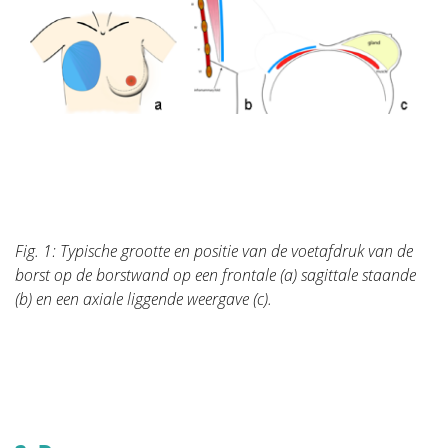
zeer uitgebreid en uw plastisch chirurg zal enkel die
informatie vermelden die voor uw persoonlijke
situatie toepasbaar is.
"Verwijderen van de tumor" vertelt het verhaal van de
operatie zelf. Dit is de belangrijkste operatie want
een goede wegname van de tumor is en blijft het
belangrijkste. We leiden u door de verschillende
vormen van wegname. Deze beslissing wordt vaak
voor u genomen door een multidisciplinair team van
oncologen, radiologen, pathologen, radiotherapeuten,
Fig. 1: Typische grootte en positie van de voetafdruk van de
borstverpleegkundigen, gynaecologen, oncologische
borst op de borstwand op een frontale (a) sagittale staande
chirurgen en plastische chirurgen.
(b) en een axiale liggende weergave (c).
In het deel "Borstreconstructie" staat alle informatie
en illustratie van de verschillende soorten
reconstructie met bijhorende stappen.