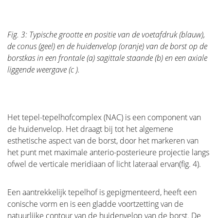
Voeding en beweging
Fig. 3: Typische grootte en positie van de voetafdruk (blauw),
de conus (geel) en de huidenvelop (oranje) van de borst op de
Huid, nagels en haar
borstkas in een frontale (a) sagittale staande (b) en een axiale
liggende weergave (c ).
Psychologie
Het tepel-tepelhofcomplex (NAC) is een component van
de huidenvelop. Het draagt bij tot het algemene
esthetische aspect van de borst, door het markeren van
het punt met maximale anterio-posterieure projectie langs
ofwel de verticale meridiaan of licht lateraal ervan(fig. 4).
Een aantrekkelijk tepelhof is gepigmenteerd, heeft een
conische vorm en is een gladde voortzetting van de
natuurlijke contour van de huidenvelop van de borst. De