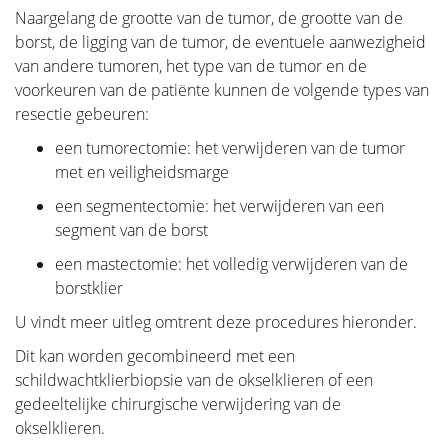
Diagnose
Naargelang de grootte van de tumor, de grootte van de
borst, de ligging van de tumor, de eventuele aanwezigheid
Ik kreeg de diagnose kanker... Deze website is een
van andere tumoren, het type van de tumor en de
portaal die u en uw naasten zal helpen om
voorkeuren van de patiënte kunnen de volgende types van
persoonlijke informatie en antwoorden te vinden voor
resectie gebeuren:
uw probleem.
een tumorectomie: het verwijderen van de tumor
Deze website moet een houvast en steun zijn voor
met en veiligheidsmarge
patiënten op weg naar herstel en een beter leven.
een segmentectomie: het verwijderen van een
Het "Diagnose" gedeelte van onze website is
segment van de borst
opgesteld in twee belangrijke delen. Ten eerste
een mastectomie: het volledig verwijderen van de
zorgen we in "Anatomie en Fysiologie" voor een
borstklier
basiskennis van de borst. In het tweede deel
"Tumoren en aandoeningen" gaan we dieper in op
U vindt meer uitleg omtrent deze procedures hieronder.
alles wat met aandoeningen van de borst te maken
Dit kan worden gecombineerd met een
heeft.
schildwachtklierbiopsie van de okselklieren of een
Verder wensen wij vrouwen te informeren die zich
gedeeltelijke chirurgische verwijdering van de
afvragen of zij wel een borstprobleem hebben, maar
okselklieren.