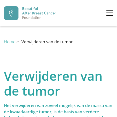
Beautiful After Breast Cancer Fo
Tog
PREVENTIE
Home
>
Verwijderen van de tumor
time
DIAGNOSE
recoverystep.arrow left
reco
Preventie
Verwijderen van
De moderne geneeskunde begint meer en meer een
BEHANDELING
de tumor
preventieve geneeskunde te worden. Ook inzake
borstkanker is hier de laatste jaren, met de
ontdekking van het BRCA-gen, een shift gekomen naar
preventie. Ondertussen zijn meerdere genen ontdekt
Het verwijderen van zoveel mogelijk van de massa van
REVALIDATIE
alsook meerdere risicofactoren beschreven.
de kwaadaardige tumor, is de basis van verdere