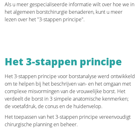
daarvoor nog niet onmiddellijk hun arts willen
Als u meer gespecialiseerde informatie wilt over hoe we in
consulteren. Kennis en informatie kunnen dikwijls
het algemeen borstchirurgie benaderen, kunt u meer
een onmiddellijke geruststelling betekenen indien de
lezen over het "3-stappen principe".
vrouw zelf in staat is het probleem te onderkennen
en inziet dat hier geen specifieke behandeling voor
noodzakelijk is. Anderzijds trachten we ook vrouwen
te informeren bij wie wel degelijk een ernstig
borstprobleem is vastgesteld, zoals bijvoorbeeld een
Het 3-stappen principe
kwaadaardige aandoening, en die goed voorbereid
naar hun arts willen stappen.
Het 3-stappen principe voor borstanalyse werd ontwikkeld
om te helpen bij het beschrijven van- en het omgaan met
complexe misvormingen van de vrouwelijke borst. Het
verdeelt de borst in 3 simpele anatomische kenmerken;
Anatomie en Fysiologie
de voetafdruk, de conus en de huidenvelop.
Het toepassen van het 3-stappen principe vereenvoudigt
chirurgische planning en beheer.
Tumoren en Aandoeningen van de
Borst