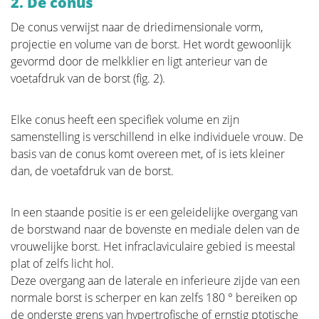
2. De conus
De conus verwijst naar de driedimensionale vorm,
Verwijderen van de tumor
projectie en volume van de borst. Het wordt gewoonlijk
gevormd door de melkklier en ligt anterieur van de
Beslissen
voetafdruk van de borst (fig. 2).
Elke conus heeft een specifiek volume en zijn
Borstreconstructie
samenstelling is verschillend in elke individuele vrouw. De
basis van de conus komt overeen met, of is iets kleiner
Adjuvante therapie
dan, de voetafdruk van de borst.
Bijkomende operaties na
In een staande positie is er een geleidelijke overgang van
de borstwand naar de bovenste en mediale delen van de
borstreconstructie
vrouwelijke borst. Het infraclaviculaire gebied is meestal
plat of zelfs licht hol.
Praktische Problemen
Deze overgang aan de laterale en inferieure zijde van een
normale borst is scherper en kan zelfs 180 ° bereiken op
de onderste grens van hypertrofische of ernstig ptotische