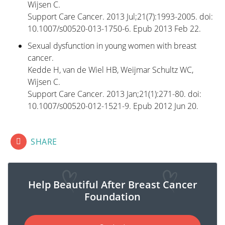
Wijsen C.
Support Care Cancer. 2013 Jul;21(7):1993-2005. doi:
10.1007/s00520-013-1750-6. Epub 2013 Feb 22.
Sexual dysfunction in young women with breast
cancer.
Kedde H, van de Wiel HB, Weijmar Schultz WC,
Wijsen C.
Support Care Cancer. 2013 Jan;21(1):271-80. doi:
10.1007/s00520-012-1521-9. Epub 2012 Jun 20.
fab fa-lg fa-facebook-square
fab fa-lg fa-linkedin
fab fa-lg fa-twitter-square
SHARE
Help Beautiful After Breast Cancer
Foundation