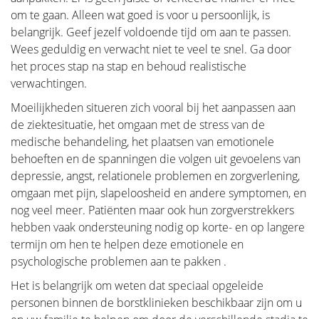
Diagnose
om te gaan. Alleen wat goed is voor u persoonlijk, is
belangrijk. Geef jezelf voldoende tijd om aan te passen.
Ik kreeg de diagnose kanker... Deze website is een
Wees geduldig en verwacht niet te veel te snel. Ga door
portaal die u en uw naasten zal helpen om
het proces stap na stap en behoud realistische
persoonlijke informatie en antwoorden te vinden voor
verwachtingen.
uw probleem.
Moeilijkheden situeren zich vooral bij het aanpassen aan
Deze website moet een houvast en steun zijn voor
de ziektesituatie, het omgaan met de stress van de
patiënten op weg naar herstel en een beter leven.
medische behandeling, het plaatsen van emotionele
behoeften en de spanningen die volgen uit gevoelens van
Het "Diagnose" gedeelte van onze website is
depressie, angst, relationele problemen en zorgverlening,
opgesteld in twee belangrijke delen. Ten eerste
omgaan met pijn, slapeloosheid en andere symptomen, en
zorgen we in "Anatomie en Fysiologie" voor een
nog veel meer. Patiënten maar ook hun zorgverstrekkers
basiskennis van de borst. In het tweede deel
hebben vaak ondersteuning nodig op korte- en op langere
"Tumoren en aandoeningen" gaan we dieper in op
termijn om hen te helpen deze emotionele en
alles wat met aandoeningen van de borst te maken
psychologische problemen aan te pakken .
heeft.
Het is belangrijk om weten dat speciaal opgeleide
Verder wensen wij vrouwen te informeren die zich
personen binnen de borstklinieken beschikbaar zijn om u
afvragen of zij wel een borstprobleem hebben, maar