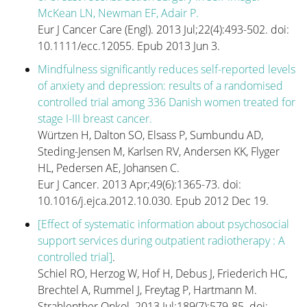
McKean LN, Newman EF, Adair P.
Eur J Cancer Care (Engl). 2013 Jul;22(4):493-502. doi:
Verwijderen van de tumor
10.1111/ecc.12055. Epub 2013 Jun 3.
Mindfulness significantly reduces self-reported levels
Beslissen
of anxiety and depression: results of a randomised
controlled trial among 336 Danish women treated for
Borstreconstructie
stage I-III breast cancer.
Würtzen H, Dalton SO, Elsass P, Sumbundu AD,
Steding-Jensen M, Karlsen RV, Andersen KK, Flyger
Adjuvante therapie
HL, Pedersen AE, Johansen C.
Eur J Cancer. 2013 Apr;49(6):1365-73. doi:
Bijkomende operaties na
10.1016/j.ejca.2012.10.030. Epub 2012 Dec 19.
borstreconstructie
[Effect of systematic information about psychosocial
support services during outpatient radiotherapy : A
controlled trial]
.
Praktische Problemen
Schiel RO, Herzog W, Hof H, Debus J, Friederich HC,
Brechtel A, Rummel J, Freytag P, Hartmann M.
Strahlenther Onkol. 2013 Jul;189(7):579-85. doi: