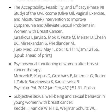
The Acceptability, Feasibility, and Efficacy (Phase I/II
Study) of the OVERcome (Olive Oil, Vaginal Exercise,
and MoisturizeR) Intervention to Improve
Dyspareunia and Alleviate Sexual Problems in
Women with Breast Cancer.
Juraskova I, Jarvis S, Mok K, Peate M, Meiser B, Cheah
BC, Mireskandari S, Friedlander M.
J Sex Med. 2013 May 1. doi: 10.1111/jsm.12156.
[Epub ahead of print]
Psychosexual functioning of women after breast
cancer therapy.
Mroczek B, Kurpas D, Grochans E, Kuszmar G, Rotter
I, Zułtak-Baczkowska K, Karakiewicz B.
Psychiatr Pol. 2012 Jan-Feb;46(1):51-61. Polish.
Subjective sexual well-being and sexual behavior in
young women with breast cancer.
Kedde H, van de Wiel HB, Weijmar Schultz WC,