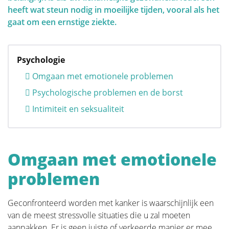
Afhankelijk van beide kan een gepersonaliseerde
heeft wat steun nodig in moeilijke tijden, vooral als het
screeningsstrategie gekozen worden. Het is daarom
gaat om een ernstige ziekte.
belangrijk om deze risico- en genetische factoren te
QUALITY OF LIFE
begrijpen.
Psychologie
Omgaan met emotionele problemen
Psychologische problemen en de borst
Risicofactoren en Screening
Intimiteit en seksualiteit
Genetische factoren
Omgaan met emotionele
Het belang van screening en
problemen
zelfonderzoek
Geconfronteerd worden met kanker is waarschijnlijk een
van de meest stressvolle situaties die u zal moeten
aanpakken. Er is geen juiste of verkeerde manier er mee