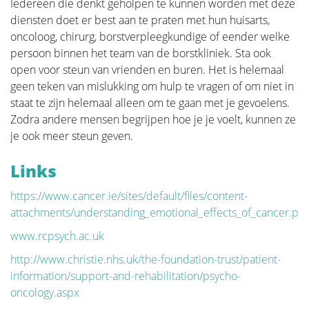
Iedereen die denkt geholpen te kunnen worden met deze
diensten doet er best aan te praten met hun huisarts,
oncoloog, chirurg, borstverpleegkundige of eender welke
persoon binnen het team van de borstkliniek. Sta ook
Behandeling
open voor steun van vrienden en buren. Het is helemaal
geen teken van mislukking om hulp te vragen of om niet in
Bij de behandeling van een borstkanker hoort
staat te zijn helemaal alleen om te gaan met je gevoelens.
meteen ook een keuze gemaakt te worden rondom
Zodra andere mensen begrijpen hoe je je voelt, kunnen ze
de reconstructie. Er is geen fundamenteler doel van
je ook meer steun geven.
onze Stichting dan deze
awareness
bij de patiënten en
oncologische chirurgen te brengen. Door vooraf een
Links
geïnformeerde beslissing te nemen, blazen we geen
https://www.cancer.ie/sites/default/files/content-
bruggen op voor een latere reconstructie zonder
attachments/understanding_emotional_effects_of_cancer.pdf
hierbij het oncologische aspect uit het oog te
verliezen. Uiteraard primeert de overleving en zal de
www.rcpsych.ac.uk
beslissing van de oncologische chirurg altijd voorgaan.
http://www.christie.nhs.uk/the-foundation-trust/patient-
Op de pagina "Beslissen" staat alle informatie die u
information/support-and-rehabilitation/psycho-
kan verwachten tijdens een eerste consultatie
oncology.aspx
alvorens u de tumor laat verwijderen. Deze pagina is