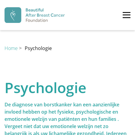
Beautiful After Breast Cancer Fo
Tog
PREVENTIE
Home
>
Psychologie
time
DIAGNOSE
recoverystep.arrow left
reco
Preventie
Psychologie
De moderne geneeskunde begint meer en meer een
BEHANDELING
preventieve geneeskunde te worden. Ook inzake
De diagnose van borstkanker kan een aanzienlijke
borstkanker is hier de laatste jaren, met de
invloed hebben op het fysieke, psychologische en
ontdekking van het BRCA-gen, een shift gekomen naar
emotionele welzijn van patiënten en hun families .
preventie. Ondertussen zijn meerdere genen ontdekt
REVALIDATIE
Vergeet niet dat uw emotionele welzijn net zo
alsook meerdere risicofactoren beschreven.
belangrijk is als uw lichamelijke gezondheid. Iedereen