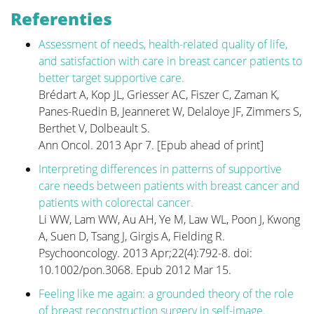
zeer uitgebreid en uw plastisch chirurg zal enkel die
Referenties
informatie vermelden die voor uw persoonlijke
situatie toepasbaar is.
Assessment of needs, health-related quality of life,
and satisfaction with care in breast cancer patients to
"Verwijderen van de tumor" vertelt het verhaal van de
better target supportive care.
operatie zelf. Dit is de belangrijkste operatie want
Brédart A, Kop JL, Griesser AC, Fiszer C, Zaman K,
een goede wegname van de tumor is en blijft het
Panes-Ruedin B, Jeanneret W, Delaloye JF, Zimmers S,
belangrijkste. We leiden u door de verschillende
Berthet V, Dolbeault S.
vormen van wegname. Deze beslissing wordt vaak
Ann Oncol. 2013 Apr 7. [Epub ahead of print]
voor u genomen door een multidisciplinair team van
oncologen, radiologen, pathologen, radiotherapeuten,
Interpreting differences in patterns of supportive
borstverpleegkundigen, gynaecologen, oncologische
care needs between patients with breast cancer and
chirurgen en plastische chirurgen.
patients with colorectal cancer.
Li WW, Lam WW, Au AH, Ye M, Law WL, Poon J, Kwong
In het deel "Borstreconstructie" staat alle informatie
A, Suen D, Tsang J, Girgis A, Fielding R.
en illustratie van de verschillende soorten
Psychooncology. 2013 Apr;22(4):792-8. doi:
reconstructie met bijhorende stappen.
10.1002/pon.3068. Epub 2012 Mar 15.
Feeling like me again: a grounded theory of the role
of breast reconstruction surgery in self-image.