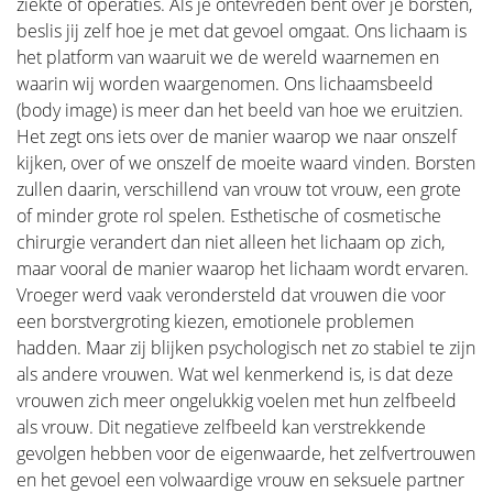
ziekte of operaties. Als je ontevreden bent over je borsten,
beslis jij zelf hoe je met dat gevoel omgaat. Ons lichaam is
het platform van waaruit we de wereld waarnemen en
waarin wij worden waargenomen. Ons lichaamsbeeld
(body image) is meer dan het beeld van hoe we eruitzien.
Het zegt ons iets over de manier waarop we naar onszelf
kijken, over of we onszelf de moeite waard vinden. Borsten
zullen daarin, verschillend van vrouw tot vrouw, een grote
of minder grote rol spelen. Esthetische of cosmetische
chirurgie verandert dan niet alleen het lichaam op zich,
maar vooral de manier waarop het lichaam wordt ervaren.
Vroeger werd vaak verondersteld dat vrouwen die voor
een borstvergroting kiezen, emotionele problemen
hadden. Maar zij blijken psychologisch net zo stabiel te zijn
als andere vrouwen. Wat wel kenmerkend is, is dat deze
vrouwen zich meer ongelukkig voelen met hun zelfbeeld
als vrouw. Dit negatieve zelfbeeld kan verstrekkende
gevolgen hebben voor de eigenwaarde, het zelfvertrouwen
en het gevoel een volwaardige vrouw en seksuele partner