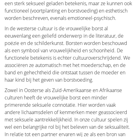
Er zijn revalidatieprogramma’s die worden
een sterk seksueel geladen betekenis, maar ze kunnen ook
aangeboden door de meeste ziekenhuizen. We
functioneel (voortplanting en borstvoeding) en esthetisch
behandelen hier een aantal grote thema’s.
worden beschreven, evenals emotioneel-psychisch.
In de westerse cultuur is de vrouwelijke borst al
eeuwenlang een geliefd onderwerp in de literatuur, de
poëzie en de schilderkunst. Borsten worden beschouwd
als een symbool van vrouwelijkheid en schoonheid. De
Lymfoedeem en borstkanker
functionele betekenis is echter cultuuroverschrijdend. We
associëren ze automatisch met het moederschap, en de
band en gehechtheid die ontstaat tussen de moeder en
Nazorg borstkankerbehandeling
haar kind bij het geven van borstvoeding.
Zowel in Oosterse als Zuid-Amerikaanse en Afrikaanse
culturen heeft de vrouwelijke borst een minder
Quality of life
primerende seksuele connotatie. Hier worden vaak
andere lichaamsdelen of kenmerken meer geassocieerd
met seksuele aantrekkelijkheid. In onze cultuur spelen zij
De levenskwaliteit is een belangrijke factor bij het
wel een belangrijke rol bij het beleven van de seksualiteit.
omgaan met borstkanker. Daarom is het belangrijk
In relatie tot een partner ervaren wij ze als een bron van
om coping-mechanismen te vinden die werken, en