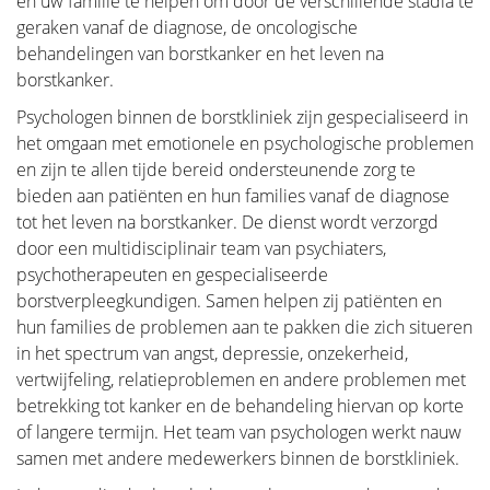
en uw familie te helpen om door de verschillende stadia te
daarvoor nog niet onmiddellijk hun arts willen
geraken vanaf de diagnose, de oncologische
consulteren. Kennis en informatie kunnen dikwijls
behandelingen van borstkanker en het leven na
een onmiddellijke geruststelling betekenen indien de
borstkanker.
vrouw zelf in staat is het probleem te onderkennen
en inziet dat hier geen specifieke behandeling voor
Psychologen binnen de borstkliniek zijn gespecialiseerd in
noodzakelijk is. Anderzijds trachten we ook vrouwen
het omgaan met emotionele en psychologische problemen
te informeren bij wie wel degelijk een ernstig
en zijn te allen tijde bereid ondersteunende zorg te
borstprobleem is vastgesteld, zoals bijvoorbeeld een
bieden aan patiënten en hun families vanaf de diagnose
kwaadaardige aandoening, en die goed voorbereid
tot het leven na borstkanker. De dienst wordt verzorgd
naar hun arts willen stappen.
door een multidisciplinair team van psychiaters,
psychotherapeuten en gespecialiseerde
borstverpleegkundigen. Samen helpen zij patiënten en
hun families de problemen aan te pakken die zich situeren
in het spectrum van angst, depressie, onzekerheid,
Anatomie en Fysiologie
vertwijfeling, relatieproblemen en andere problemen met
betrekking tot kanker en de behandeling hiervan op korte
of langere termijn. Het team van psychologen werkt nauw
Tumoren en Aandoeningen van de
samen met andere medewerkers binnen de borstkliniek.
Borst