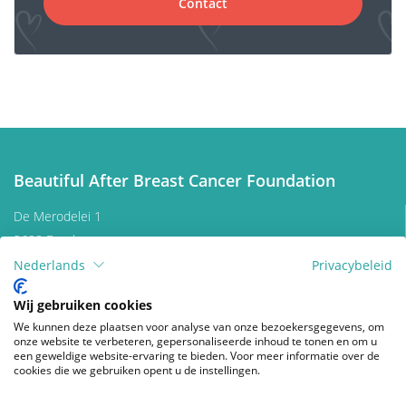
Contact
Beautiful After Breast Cancer Foundation
De Merodelei 1
2600 Berchem
Belgium
Nederlands
Privacybeleid
Contacteer ons
Wij gebruiken cookies
Doneren
We kunnen deze plaatsen voor analyse van onze bezoekersgegevens, om
onze website te verbeteren, gepersonaliseerde inhoud te tonen en om u
een geweldige website-ervaring te bieden. Voor meer informatie over de
Volg ons
cookies die we gebruiken opent u de instellingen.
facebook
instagram
wikipedia