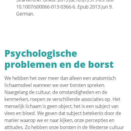
De toekomst van borstreconstructie
10.1007/s00066-013-0366-6. Epub 2013 Jun 9.
German.
Meer borstoperaties
Revalidatie
Psychologische
problemen en de borst
Wie behandeld is voor kanker heeft vaak een lange
periode nodig om te herstellen.
We hebben het over meer dan alleen een anatomisch
Kanker is een ingrijpende ziekte met een zware
lichaamsdeel wanneer we over borsten spreken.
behandeling. Vaak kampen mensen nadien met
Naargelang de cultuur, de omstandigheden en de
psychosociale en/of lichamelijke problemen zoals
kenmerken, roepen ze verschillende associaties op. Het
stress, angst, extreme vermoeidheid, pijnlijke
menselijk lichaam is geen object, het is een subject van
gewrichten, een verminderde conditie, lymfoedeem…
vlees en bloed. We geven dat subject betekenis door de
Dit kan een grote invloed hebben op het algemeen
manier waarop we er naar kijken, onze percepties en
welzijn.
attitudes. Zo hebben onze borsten in de Westerse cultuur