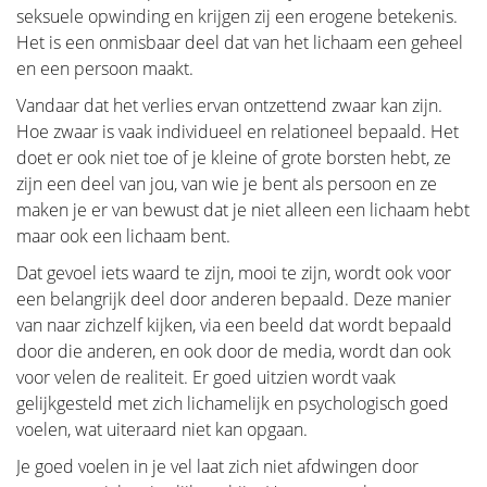
seksuele opwinding en krijgen zij een erogene betekenis.
die zullen van patiënt tot patiënt verschillen. Voor
Het is een onmisbaar deel dat van het lichaam een geheel
sommigen kan dat zijn: plezier vinden in activiteiten
en een persoon maakt.
die zij voor de diagnose deden, tijd nemen om te
genieten, vrijwilligerswerk doen, lichaamsbeweging...
Vandaar dat het verlies ervan ontzettend zwaar kan zijn.
Van het grootste belang is dat studies hebben
Hoe zwaar is vaak individueel en relationeel bepaald. Het
aangetoond dat het accepteren van de ziekte als een
doet er ook niet toe of je kleine of grote borsten hebt, ze
deel van iemands leven een sleutel is tot effectieve
zijn een deel van jou, van wie je bent als persoon en ze
verwerking, evenals het focussen op mentale kracht
maken je er van bewust dat je niet alleen een lichaam hebt
om de patiënt in staat te stellen verder te gaan met
maar ook een lichaam bent.
het leven. In dit gedeelte behandelen we enkele
Dat gevoel iets waard te zijn, mooi te zijn, wordt ook voor
onderwerpen die patiënten tijdens en na de
een belangrijk deel door anderen bepaald. Deze manier
behandeling ervaren en geven we informatie om
van naar zichzelf kijken, via een beeld dat wordt bepaald
deze aan te pakken.
door die anderen, en ook door de media, wordt dan ook
voor velen de realiteit. Er goed uitzien wordt vaak
gelijkgesteld met zich lichamelijk en psychologisch goed
voelen, wat uiteraard niet kan opgaan.
Je goed voelen in je vel laat zich niet afdwingen door
Kleding en lingerie