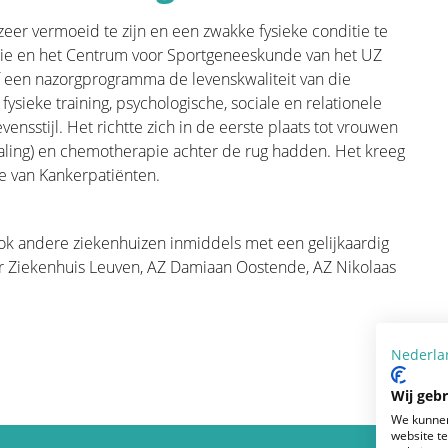
ligerswerk doen, lichaamsbeweging... Van
nd dat het accepteren van de ziekte als
eer vermoeid te zijn en een zwakke fysieke conditie te
tieve verwerking, evenals het focussen op
e en het Centrum voor Sportgeneeskunde van het UZ
der te gaan met het leven. In dit gedeelte
 of een nazorgprogramma de levenskwaliteit van die
tijdens en na de behandeling ervaren en
ysieke training, psychologische, sociale en relationele
ensstijl. Het richtte zich in de eerste plaats tot vrouwen
traling) en chemotherapie achter de rug hadden. Het kreeg
ie van Kankerpatiënten.
ook andere ziekenhuizen inmiddels met een gelijkaardig
tair Ziekenhuis Leuven, AZ Damiaan Oostende, AZ Nikolaas
Nederla
Wij geb
We kunnen
website t