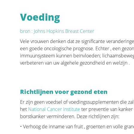
De moderne geneeskunde begint meer en meer ee
Voeding
Ook inzake borstkanker is hier de laatste jaren, m
shift gekomen naar preventie. Ondertussen zijn 
bron : Johns Hopkins Breast Center
risicofactoren beschreven. Afhankelijk van beide 
screeningsstrategie gekozen worden. Het is daarom
Vele vrouwen denken dat ze significante verandering
factoren te begrijpen.
een goede oncologische prognose. Echter , een gezond
immuunsysteem kunnen beïnvloeden; lichaamsbeweging
verbeteren van uw algehele gezondheid en welzijn .
Diagnose
Richtlijnen voor gezond eten
Ik kreeg de diagnose kanker... Deze website is een
om persoonlijke informatie en antwoorden te vind
Er zijn geen voedsel of voedingssupplementen die zal
Deze website moet een houvast en steun zijn voor 
het
National Cancer Institute
ter preventie van kanker
beter leven.
borstkanker verminderen. Deze richtlijnen zijn:
Het "Diagnose" gedeelte van onze website is opgest
• Verhoog de inname van fruit , groenten en volle gra
zorgen we in "Anatomie en Fysiologie" voor een bas