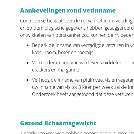
reconstructie zonder hierbij het oncologische aspect
Aanbevelingen rond vetinname
primeert de overleving en zal de beslissing van de 
Op de pagina "Beslissen" staat alle informatie die 
Controverse bestaat over de rol van vet in de voedin
consultatie alvorens u de tumor laat verwijderen. D
en epidemiologische gegevens hebben gesuggereerd d
plastisch chirurg zal enkel die informatie vermelde
ontwikkelen van borstkanker zou kunnen beinvloeden.
toepasbaar is.
Beperk de inname van verzadigde vetzuren in vo
"Verwijderen van de tumor" vertelt het verhaal van d
kaas , room, boter en roomijs
operatie want een goede wegname van de tumor is en
Verminder de inname van levensmiddelen die tr
door de verschillende vormen van wegname. Deze 
crackers en margarine
door een multidisciplinair team van oncologen, rad
Verhoog de inname van pluimvee, vis en vegetari
borstverpleegkundigen, gynaecologen, oncologische
uw inname van vis tot 3 keer per week zal de 
In het deel "Borstreconstructie" staat alle informati
Onderzoek heeft aangetoond dat deze vetzuren
soorten reconstructie met bijhorende stappen.
Gezond lichaamsgewicht
Zwaarlijvige vrouwen hebben hogere niveaus van cir