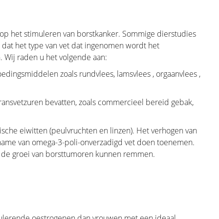
 uit het oog te verliezen. Uiteraard
oncologische chirurg altijd voorgaan.
u kan verwachten tijdens een eerste
g op het stimuleren van borstkanker. Sommige dierstudies
eze pagina is zeer uitgebreid en uw
at het type van vet dat ingenomen wordt het
n die voor uw persoonlijke situatie
 Wij raden u het volgende aan:
edingsmiddelen zoals rundvlees, lamsvlees , orgaanvlees ,
e operatie zelf. Dit is de belangrijkste
 blijft het belangrijkste. We leiden u
ansvetzuren bevatten, zoals commercieel bereid gebak,
beslissing wordt vaak voor u genomen
iologen, pathologen, radiotherapeuten,
sche eiwitten (peulvruchten en linzen). Het verhogen van
 chirurgen en plastische chirurgen.
inname van omega-3-poli-onverzadigd vet doen toenemen.
e en illustratie van de verschillende
 de groei van borsttumoren kunnen remmen.
culerende oestrogenen dan vrouwen met een ideaal