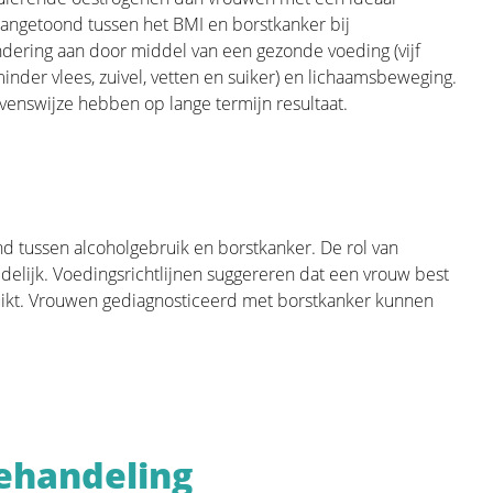
angetoond tussen het BMI en borstkanker bij
ering aan door middel van een gezonde voeding (vijf
inder vlees, zuivel, vetten en suiker) en lichaamsbeweging.
 periode nodig om te herstellen.
venswijze hebben op lange termijn resultaat.
behandeling. Vaak kampen mensen nadien
als stress, angst, extreme vermoeidheid,
ymfoedeem… Dit kan een grote invloed
boden door de meeste ziekenhuizen. We
 tussen alcoholgebruik en borstkanker. De rol van
idelijk. Voedingsrichtlijnen suggereren dat een vrouw best
uikt. Vrouwen gediagnosticeerd met borstkanker kunnen
t omgaan met borstkanker. Daarom is het
rken, en die zullen van patiënt tot
ehandeling
ier vinden in activiteiten die zij voor de