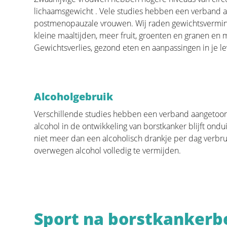
Revalidatie
lichaamsgewicht . Vele studies hebben een verband a
postmenopauzale vrouwen. Wij raden gewichtsvermind
kleine maaltijden, meer fruit, groenten en granen en m
Wie behandeld is voor kanker heeft vaak een lange
Gewichtsverlies, gezond eten en aanpassingen in je le
Kanker is een ingrijpende ziekte met een zware 
met psychosociale en/of lichamelijke problemen zo
pijnlijke gewrichten, een verminderde conditie, l
hebben op het algemeen welzijn.
Alcoholgebruik
Er zijn revalidatieprogramma’s die worden aange
Verschillende studies hebben een verband aangetoond
behandelen hier een aantal grote thema’s.
alcohol in de ontwikkeling van borstkanker blijft ondu
niet meer dan een alcoholisch drankje per dag verbr
overwegen alcohol volledig te vermijden.
Quality of life
De levenskwaliteit is een belangrijke factor bij he
belangrijk om coping-mechanismen te vinden die we
Sport na borstkankerb
patiënt verschillen. Voor sommigen kan dat zijn: plez