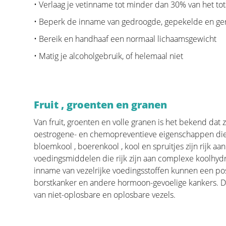
• Verlaag je vetinname tot minder dan 30% van het tot
"Tumoren en aandoeningen" gaan we dieper in op 
• Beperk de inname van gedroogde, gepekelde en g
te maken heeft.
• Bereik en handhaaf een normaal lichaamsgewicht
Verder wensen wij vrouwen te informeren die zich 
hebben, maar daarvoor nog niet onmiddellijk hun ar
• Matig je alcoholgebruik, of helemaal niet
informatie kunnen dikwijls een onmiddellijke gerus
in staat is het probleem te onderkennen en inziet 
noodzakelijk is. Anderzijds trachten we ook vrouwe
ernstig borstprobleem is vastgesteld, zoals bijvo
Fruit , groenten en granen
die goed voorbereid naar hun arts willen stappen.
Van fruit, groenten en volle granen is het bekend dat 
oestrogene- en chemopreventieve eigenschappen die 
bloemkool , boerenkool , kool en spruitjes ​​zijn rijk 
Behandeling
voedingsmiddelen die rijk zijn aan complexe koolhydr
inname van vezelrijke voedingsstoffen kunnen een pos
Bij de behandeling van een borstkanker hoort me
borstkanker en andere hormoon-gevoelige kankers. D
rondom de reconstructie. Er is geen fundamenteler
van niet-oplosbare en oplosbare vezels.
deze
awareness
bij de patiënten en oncologische c
geïnformeerde beslissing te nemen, blazen we gee