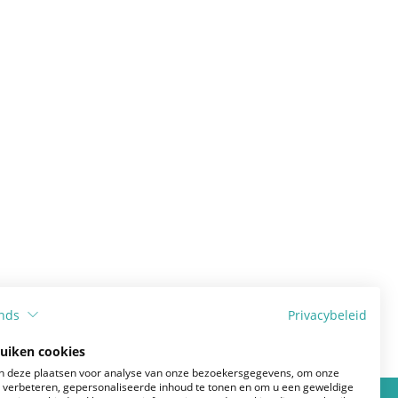
Huid, nagels en haar
Psychologie
nds
Privacybeleid
ruiken cookies
 deze plaatsen voor analyse van onze bezoekersgegevens, om onze
e verbeteren, gepersonaliseerde inhoud te tonen en om u een geweldige