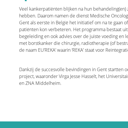
diagnose deden, tijd nemen om te genieten, vrijwil
het grootste belang is dat studies hebben aangetoo
Veel kankerpatiënten blijken na hun behandeling(en) z
een deel van iemands leven een sleutel is tot effec
hebben. Daarom namen de dienst Medische Oncologi
mentale kracht om de patiënt in staat te stellen ver
Gent als eerste in België het initiatief om na te gaan
behandelen we enkele onderwerpen die patiënten 
patiënten kon verbeteren. Het programma bestaat uit f
geven we informatie om deze aan te pakken.
begeleiding en ook advies over de juiste voeding en lev
met borstkanker die chirurgie, radiotherapie (of bes
de naam EU’REKA’ waarin ‘REKA’ staat voor Reïntegrat
Dankzij de succesvolle bevindingen in Gent startten 
project, waaronder Virga Jesse Hasselt, het Universi
recoverystep.arrow left
recoverystep.arrow right
en ZNA Middelheim.