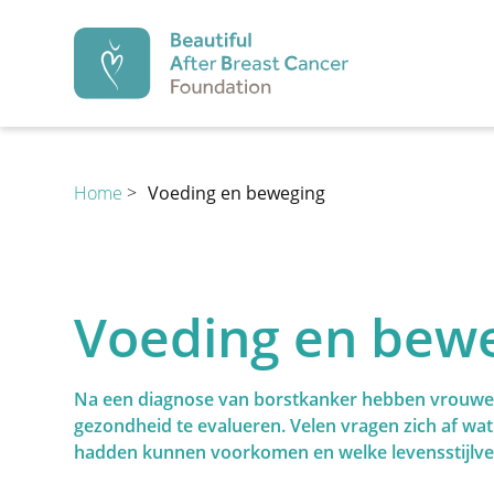
Beautiful After Br
Home
>
Voeding en beweging
PREVENTIE
Voeding en bew
Preventie
Diagnose
1.
2.
Na een diagnose van borstkanker hebben vrouwe
gezondheid te evalueren. Velen vragen zich af wat
hadden kunnen voorkomen en welke levensstijlve
Preventie