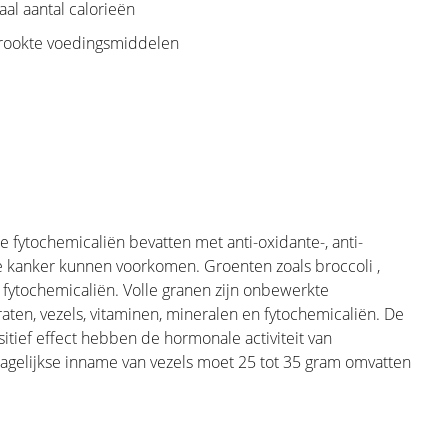
aal aantal calorieën
alles wat met aandoeningen van de borst
erookte voedingsmiddelen
afvragen of zij wel een borstprobleem
ts willen consulteren. Kennis en
tstelling betekenen indien de vrouw zelf
dat hier geen specifieke behandeling voor
n te informeren bij wie wel degelijk een
orbeeld een kwaadaardige aandoening, en
ze fytochemicaliën bevatten met anti-oxidante-, anti-
kanker kunnen voorkomen. Groenten zoals broccoli ,
aan fytochemicaliën. Volle granen zijn onbewerkte
aten, vezels, vitaminen, mineralen en fytochemicaliën. De
itief effect hebben de hormonale activiteit van
teen ook een keuze gemaakt te worden
agelijkse inname van vezels moet 25 tot 35 gram omvatten
 doel van onze Stichting dan
hirurgen te brengen. Door vooraf een
n bruggen op voor een latere