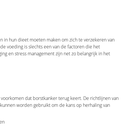
n preventieve geneeskunde te worden.
et de ontdekking van het BRCA-gen, een
meerdere genen ontdekt alsook meerdere
kan een gepersonaliseerde
 belangrijk om deze risico- en genetische
en in hun dieet moeten maken om zich te verzekeren van
e voeding is slechts een van de factoren die het
 en stress management zijn net zo belangrijk in het
 portaal die u en uw naasten zal helpen
en voor uw probleem.
 voorkomen dat borstkanker terug keert. De richtlijnen van
patiënten op weg naar herstel en een
 kunnen worden gebruikt om de kans op herhaling van
eld in twee belangrijke delen. Ten eerste
nen
iskennis van de borst. In het tweede deel