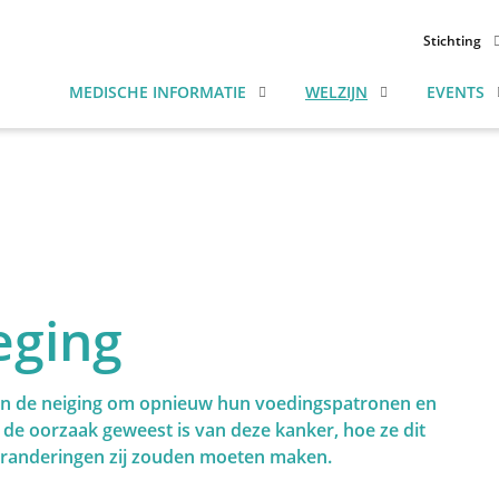
east Cancer Foundation
Stichting
T
Wie zijn 
MEDISCHE INFORMATIE
WELZIJN
EVENTS
Toggle subnav
Toggle subnav
Quality of life
De opric
TIETJES
van BAB
PREVENTIE
KLEDING EN
TRAIL
LINGERIE
2026
Bestuur
DIAGNOSE
VOEDING EN
Missie
BEHANDELING
BEWEGING
DIAGNOSE
BEHANDELI
BABC
REVALIDATIE
HUID, NAGELS
Internat
EN HAAR
De Steph
PSYCHOLOGIE
Kroll
Fellowsh
eging
Jaarvers
Behandeling
Re
3.
4.
Borstkli
n de neiging om opnieuw hun voedingspatronen en
Onze par
 de oorzaak geweest is van deze kanker, hoe ze dit
randeringen zij zouden moeten maken.