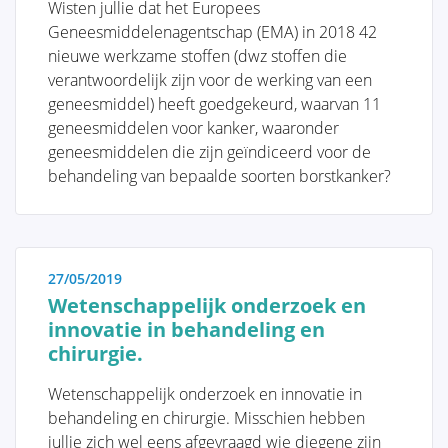
Afhankelijk van beide kan een gepersonaliseerde
Wisten jullie dat het Europees
screeningsstrategie gekozen worden. Het is daarom
Geneesmiddelenagentschap (EMA) in 2018 42
belangrijk om deze risico- en genetische factoren te
QUALITY OF LIFE
nieuwe werkzame stoffen (dwz stoffen die
begrijpen.
verantwoordelijk zijn voor de werking van een
geneesmiddel) heeft goedgekeurd, waarvan 11
geneesmiddelen voor kanker, waaronder
geneesmiddelen die zijn geïndiceerd voor de
behandeling van bepaalde soorten borstkanker?
Risicofactoren en Screening
Genetische factoren
27/05/2019
Wetenschappelijk onderzoek en
Het belang van screening en
innovatie in behandeling en
zelfonderzoek
chirurgie.
Wetenschappelijk onderzoek en innovatie in
behandeling en chirurgie. Misschien hebben
jullie zich wel eens afgevraagd wie diegene zijn