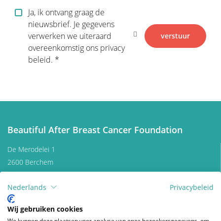
Ja, ik ontvang graag de
Verwijderen van de tumor
nieuwsbrief. Je gegevens
verwerken we uiteraard
verstuur
overeenkomstig ons privacy
Beslissen
beleid.
Borstreconstructie
Adjuvante therapie
Beautiful After Breast Cancer Foundation
Bijkomende operaties na
De Merodelei 1
borstreconstructie
2600 Berchem
Belgium
Nederlands
Privacybeleid
Contacteer ons
Praktische Problemen
Doneren
Wij gebruiken cookies
We kunnen deze plaatsen voor analyse van onze bezoekersgegevens, om