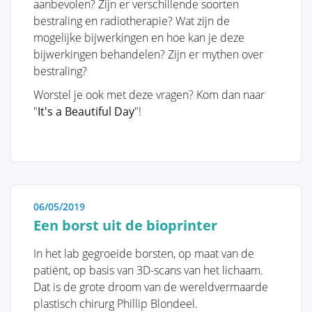
daarvoor nog niet onmiddellijk hun arts willen
aanbevolen? Zijn er verschillende soorten
consulteren. Kennis en informatie kunnen dikwijls
bestraling en radiotherapie? Wat zijn de
een onmiddellijke geruststelling betekenen indien de
mogelijke bijwerkingen en hoe kan je deze
vrouw zelf in staat is het probleem te onderkennen
bijwerkingen behandelen? Zijn er mythen over
en inziet dat hier geen specifieke behandeling voor
bestraling?
noodzakelijk is. Anderzijds trachten we ook vrouwen
Worstel je ook met deze vragen? Kom dan naar
te informeren bij wie wel degelijk een ernstig
"
It's a Beautiful Day
"!
borstprobleem is vastgesteld, zoals bijvoorbeeld een
kwaadaardige aandoening, en die goed voorbereid
naar hun arts willen stappen.
06/05/2019
Een borst uit de bioprinter
Anatomie en Fysiologie
In het lab gegroeide borsten, op maat van de
patiënt, op basis van 3D-scans van het lichaam.
Tumoren en Aandoeningen van de
Dat is de grote droom van de wereldvermaarde
Borst
plastisch chirurg Phillip Blondeel.