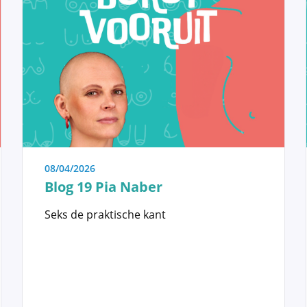
alles wat met aandoeningen van de borst
afvragen of zij wel een borstprobleem
ts willen consulteren. Kennis en
tstelling betekenen indien de vrouw zelf
dat hier geen specifieke behandeling voor
n te informeren bij wie wel degelijk een
orbeeld een kwaadaardige aandoening, en
08/04/2026
Blog 19 Pia Naber
Seks de praktische kant
teen ook een keuze gemaakt te worden
 doel van onze Stichting dan
hirurgen te brengen. Door vooraf een
n bruggen op voor een latere