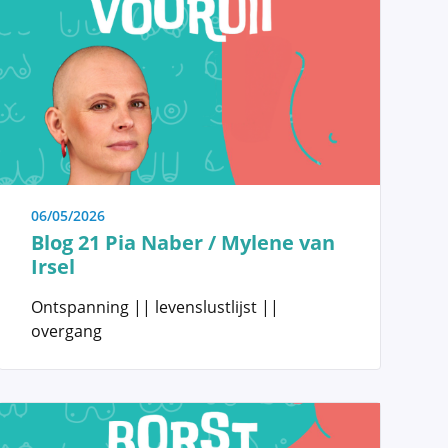
Genetische factoren
Het belang van screening en
zelfonderzoek
06/05/2026
Blog 21 Pia Naber / Mylene van
Irsel
Anatomie en Fysiologie
Ontspanning || levenslustlijst ||
Tumoren en Aandoeningen van de
overgang
Borst