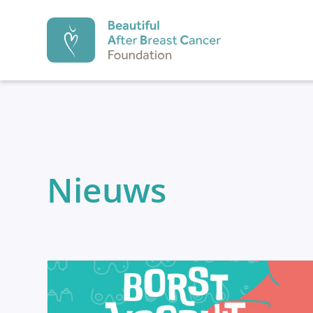
Beautiful After Br
PREVENTIE
Nieuws
Preventie
Diagnose
1.
2.
Preventie