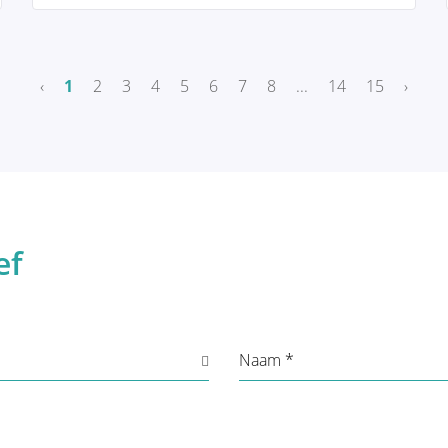
 uit het oog te verliezen. Uiteraard
oncologische chirurg altijd voorgaan.
u kan verwachten tijdens een eerste
‹
1
2
3
4
5
6
7
8
...
14
15
›
eze pagina is zeer uitgebreid en uw
n die voor uw persoonlijke situatie
e operatie zelf. Dit is de belangrijkste
 blijft het belangrijkste. We leiden u
beslissing wordt vaak voor u genomen
iologen, pathologen, radiotherapeuten,
ef
 chirurgen en plastische chirurgen.
e en illustratie van de verschillende
Naam