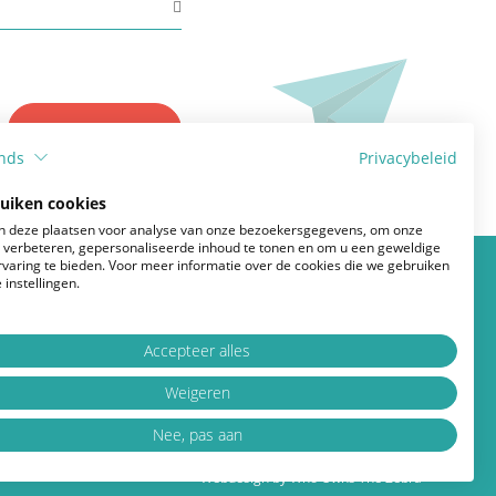
Lymfoedeem en borstkanker
Nazorg borstkankerbehandeling
verstuur
nds
Privacybeleid
ruiken cookies
 deze plaatsen voor analyse van onze bezoekersgegevens, om onze
e verbeteren, gepersonaliseerde inhoud te tonen en om u een geweldige
rvaring te bieden. Voor meer informatie over de cookies die we gebruiken
 instellingen.
Accepteer alles
Kleding en lingerie
Weigeren
Nee, pas aan
Voeding en beweging
Webdesign by Who Owns The Zebra