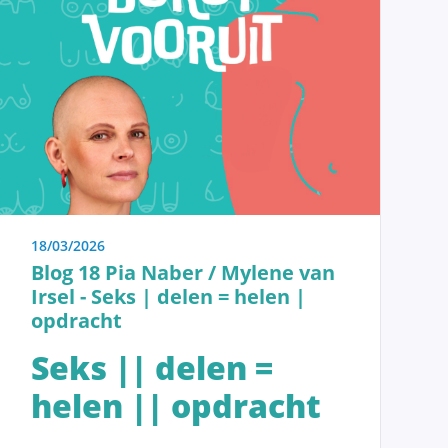
18/03/2026
Blog 18 Pia Naber / Mylene van
Irsel - Seks | delen = helen |
opdracht
Verwijderen van de tumor
Seks || delen =
Beslissen
helen || opdracht