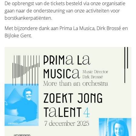
daarvoor nog niet onmiddellijk hun arts willen
De opbrengst van de tickets besteld via onze organisatie
consulteren. Kennis en informatie kunnen dikwijls
gaan naar de ondersteuning van onze activiteiten voor
een onmiddellijke geruststelling betekenen indien de
borstkankerpatiënten.
vrouw zelf in staat is het probleem te onderkennen
Met bijzondere dank aan Prima La Musica, Dirk Brossé en
en inziet dat hier geen specifieke behandeling voor
Bijloke Gent.
noodzakelijk is. Anderzijds trachten we ook vrouwen
te informeren bij wie wel degelijk een ernstig
borstprobleem is vastgesteld, zoals bijvoorbeeld een
kwaadaardige aandoening, en die goed voorbereid
naar hun arts willen stappen.
Anatomie en Fysiologie
Tumoren en Aandoeningen van de
Borst