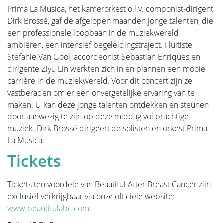
zeer uitgebreid en uw plastisch chirurg zal enkel die
Prima La Musica, het kamerorkest o.l.v. componist-dirigent
informatie vermelden die voor uw persoonlijke
Dirk Brossé, gaf de afgelopen maanden jonge talenten, die
situatie toepasbaar is.
een professionele loopbaan in de muziekwereld
ambiëren, een intensief begeleidingstraject. Fluitiste
"Verwijderen van de tumor" vertelt het verhaal van de
Stefanie Van Gool, accordeonist Sebastian Enriques en
operatie zelf. Dit is de belangrijkste operatie want
dirigente Ziyu Lin werkten zich in en plannen een mooie
een goede wegname van de tumor is en blijft het
carrière in de muziekwereld. Voor dit concert zijn ze
belangrijkste. We leiden u door de verschillende
vastberaden om er een onvergetelijke ervaring van te
vormen van wegname. Deze beslissing wordt vaak
maken. U kan deze jonge talenten ontdekken en steunen
voor u genomen door een multidisciplinair team van
door aanwezig te zijn op deze middag vol prachtige
oncologen, radiologen, pathologen, radiotherapeuten,
muziek. Dirk Brossé dirigeert de solisten en orkest Prima
borstverpleegkundigen, gynaecologen, oncologische
La Musica.
chirurgen en plastische chirurgen.
Tickets
In het deel "Borstreconstructie" staat alle informatie
en illustratie van de verschillende soorten
Tickets ten voordele van Beautiful After Breast Cancer zijn
reconstructie met bijhorende stappen.
exclusief verkrijgbaar via onze officiële website:
www.beautifulabc.com
.