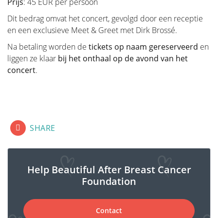
Prijs
: 45 EUR per persoon
Dit bedrag omvat het concert, gevolgd door een receptie
Verwijderen van de tumor
en een exclusieve Meet & Greet met Dirk Brossé.
Na betaling worden de
tickets op naam gereserveerd
en
Beslissen
liggen ze klaar
bij het onthaal op de avond van het
concert
.
Borstreconstructie
Adjuvante therapie
fab fa-lg fa-facebook-square
fab fa-lg fa-linkedin
fab fa-lg fa-twitter-square
SHARE
Bijkomende operaties na
borstreconstructie
Help Beautiful After Breast Cancer
Foundation
Praktische Problemen
Contact