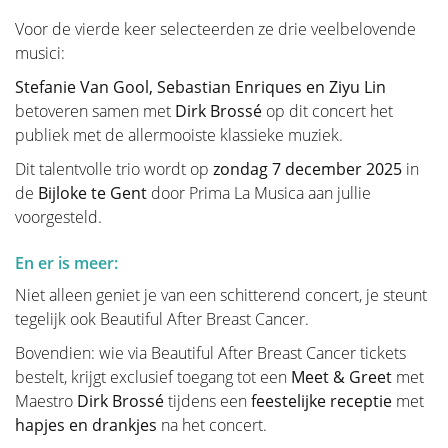
Diagnose
Voor de vierde keer selecteerden ze drie veelbelovende
musici:
Ik kreeg de diagnose kanker... Deze website is een
portaal die u en uw naasten zal helpen om
Stefanie Van Gool, Sebastian Enriques en Ziyu Lin
persoonlijke informatie en antwoorden te vinden voor
betoveren samen met
Dirk Brossé
op dit concert het
uw probleem.
publiek met de allermooiste klassieke muziek.
Deze website moet een houvast en steun zijn voor
Dit talentvolle trio wordt op
zondag 7 december 2025
in
patiënten op weg naar herstel en een beter leven.
de
Bijloke te Gent
door Prima La Musica aan jullie
voorgesteld.
Het "Diagnose" gedeelte van onze website is
opgesteld in twee belangrijke delen. Ten eerste
En er is meer:
zorgen we in "Anatomie en Fysiologie" voor een
Niet alleen geniet je van een schitterend concert, je steunt
basiskennis van de borst. In het tweede deel
tegelijk ook Beautiful After Breast Cancer.
"Tumoren en aandoeningen" gaan we dieper in op
alles wat met aandoeningen van de borst te maken
Bovendien: wie via Beautiful After Breast Cancer tickets
heeft.
bestelt, krijgt exclusief toegang tot een
Meet & Greet
met
Maestro
Verder wensen wij vrouwen te informeren die zich
Dirk Brossé
tijdens een
feestelijke receptie
met
hapjes en drankjes
afvragen of zij wel een borstprobleem hebben, maar
na het concert.