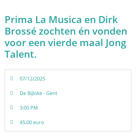
Afhankelijk van beide kan een gepersonaliseerde
screeningsstrategie gekozen worden. Het is daarom
belangrijk om deze risico- en genetische factoren te
QUALITY OF LIFE
Prima La Musica en Dirk
begrijpen.
Brossé zochten én vonden
voor een vierde maal Jong
Talent.
Risicofactoren en Screening
Genetische factoren
07/12/2025
De Bijloke - Gent
Het belang van screening en
zelfonderzoek
3:00 PM
45.00 euro