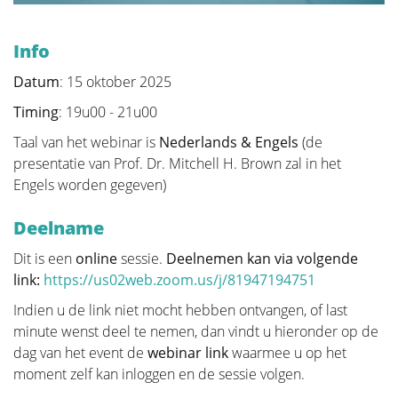
zeer uitgebreid en uw plastisch chirurg zal enkel die
informatie vermelden die voor uw persoonlijke
Info
situatie toepasbaar is.
Datum
: 15 oktober 2025
"Verwijderen van de tumor" vertelt het verhaal van de
operatie zelf. Dit is de belangrijkste operatie want
Timing
: 19u00 - 21u00
een goede wegname van de tumor is en blijft het
Taal van het webinar is
Nederlands & Engels
(de
belangrijkste. We leiden u door de verschillende
presentatie van Prof. Dr. Mitchell H. Brown zal in het
vormen van wegname. Deze beslissing wordt vaak
Engels worden gegeven)
voor u genomen door een multidisciplinair team van
oncologen, radiologen, pathologen, radiotherapeuten,
Deelname
borstverpleegkundigen, gynaecologen, oncologische
chirurgen en plastische chirurgen.
Dit is een
online
sessie.
Deelnemen kan via volgende
link:
https://us02web.zoom.us/j/81947194751
In het deel "Borstreconstructie" staat alle informatie
en illustratie van de verschillende soorten
Indien u de link niet mocht hebben ontvangen, of last
reconstructie met bijhorende stappen.
minute wenst deel te nemen, dan vindt u hieronder op de
dag van het event de
webinar link
waarmee u op het
moment zelf kan inloggen en de sessie volgen.