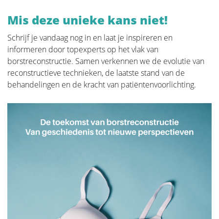
Mis deze unieke kans niet!
Voeding en beweging
Schrijf je vandaag nog in en laat je inspireren en
informeren door topexperts op het vlak van
Huid, nagels en haar
borstreconstructie. Samen verkennen we de evolutie van
reconstructieve technieken, de laatste stand van de
Psychologie
behandelingen en de kracht van patiëntenvoorlichting.