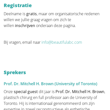
Registratie
Verwijderen van de tumor
Deelname is
gratis
, maar om organisatorische redenen
willen we jullie graag vragen om zich te
willen
inschrijven
onderaan deze pagina.
Beslissen
Borstreconstructie
Bij vragen, email naar
info@beautifulabc.com
Adjuvante therapie
Sprekers
Bijkomende operaties na
borstreconstructie
Prof. Dr. Mitchell H. Brown (University of Toronto)
Onze
special guest
dit jaar is
Prof. Dr. Mitchell H. Brown
,
Praktische Problemen
plastisch chirurg en full professor aan de University of
Toronto. Hij is internationaal gerenommeerd om zijn
expertise in zowel reconstructieve als esthetische