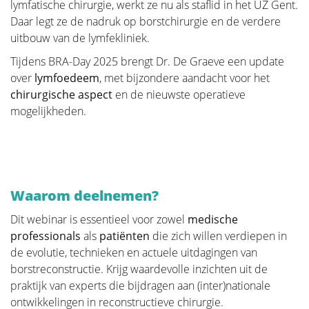
lymfatische chirurgie, werkt ze nu als staflid in het UZ Gent.
die zullen van patiënt tot patiënt verschillen. Voor
Daar legt ze de nadruk op borstchirurgie en de verdere
sommigen kan dat zijn: plezier vinden in activiteiten
uitbouw van de lymfekliniek.
die zij voor de diagnose deden, tijd nemen om te
Tijdens BRA-Day 2025 brengt Dr. De Graeve een update
genieten, vrijwilligerswerk doen, lichaamsbeweging...
over
lymfoedeem
, met bijzondere aandacht voor het
Van het grootste belang is dat studies hebben
chirurgische aspect
en de nieuwste operatieve
aangetoond dat het accepteren van de ziekte als een
mogelijkheden.
deel van iemands leven een sleutel is tot effectieve
verwerking, evenals het focussen op mentale kracht
om de patiënt in staat te stellen verder te gaan met
het leven. In dit gedeelte behandelen we enkele
onderwerpen die patiënten tijdens en na de
Waarom deelnemen?
behandeling ervaren en geven we informatie om
deze aan te pakken.
Dit webinar is essentieel voor zowel
medische
professionals
als
patiënten
die zich willen verdiepen in
de evolutie, technieken en actuele uitdagingen van
borstreconstructie. Krijg waardevolle inzichten uit de
praktijk van experts die bijdragen aan (inter)nationale
Kleding en lingerie
ontwikkelingen in reconstructieve chirurgie.