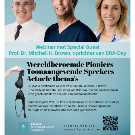
Behandeling
Bij de behandeling van een borstkanker hoort
meteen ook een keuze gemaakt te worden rondom
de reconstructie. Er is geen fundamenteler doel van
onze Stichting dan deze
awareness
bij de patiënten en
oncologische chirurgen te brengen. Door vooraf een
geïnformeerde beslissing te nemen, blazen we geen
bruggen op voor een latere reconstructie zonder
hierbij het oncologische aspect uit het oog te
verliezen. Uiteraard primeert de overleving en zal de
beslissing van de oncologische chirurg altijd voorgaan.
Op de pagina "Beslissen" staat alle informatie die u
kan verwachten tijdens een eerste consultatie
alvorens u de tumor laat verwijderen. Deze pagina is