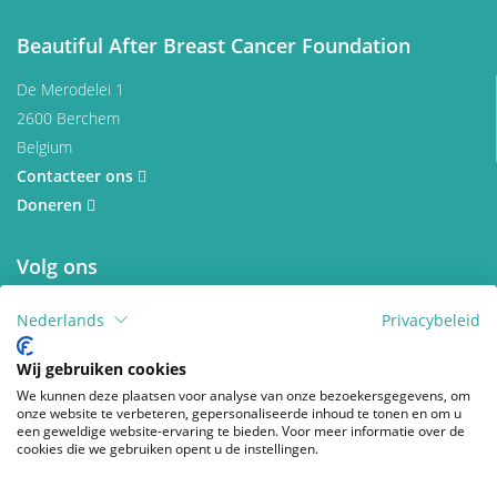
Beautiful After Breast Cancer Foundation
De Merodelei 1
2600 Berchem
Belgium
Contacteer ons
Doneren
Volg ons
facebook
instagram
wikipedia
Nederlands
Privacybeleid
Wij gebruiken cookies
© 2026 Beautiful After Breast Cancer Foundation
We kunnen deze plaatsen voor analyse van onze bezoekersgegevens, om
Privacy Policy
Disclaimer
onze website te verbeteren, gepersonaliseerde inhoud te tonen en om u
Cookies wijzigen
een geweldige website-ervaring te bieden. Voor meer informatie over de
cookies die we gebruiken opent u de instellingen.
Webdesign by Who Owns The Zebra