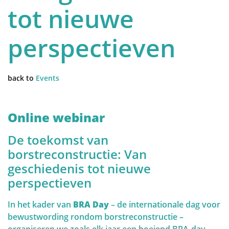
Afhankelijk van beide kan een gepersonaliseerde
tot nieuwe
screeningsstrategie gekozen worden. Het is daarom
belangrijk om deze risico- en genetische factoren te
QUALITY OF LIFE
perspectieven
begrijpen.
back to
Events
Risicofactoren en Screening
Online webinar
Genetische factoren
De toekomst van
borstreconstructie: Van
Het belang van screening en
geschiedenis tot nieuwe
zelfonderzoek
perspectieven
In het kader van
BRA Day
– de internationale dag voor
bewustwording rondom borstreconstructie –