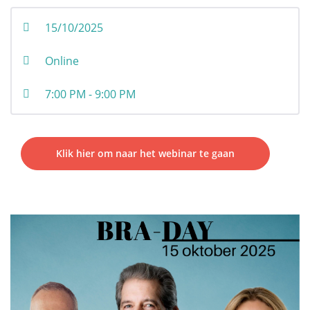
daarvoor nog niet onmiddellijk hun arts willen
consulteren. Kennis en informatie kunnen dikwijls
15/10/2025
een onmiddellijke geruststelling betekenen indien de
vrouw zelf in staat is het probleem te onderkennen
Online
en inziet dat hier geen specifieke behandeling voor
noodzakelijk is. Anderzijds trachten we ook vrouwen
7:00 PM - 9:00 PM
te informeren bij wie wel degelijk een ernstig
borstprobleem is vastgesteld, zoals bijvoorbeeld een
kwaadaardige aandoening, en die goed voorbereid
naar hun arts willen stappen.
Klik hier om naar het webinar te gaan
Anatomie en Fysiologie
Tumoren en Aandoeningen van de
Borst