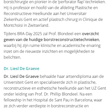
Er zijn revalidatieprogramma’s die worden
borstchirurgie en pionier in de ‘perforator flap’-technieken.
aangeboden door de meeste ziekenhuizen. We
Hij is professor en hoofd van de afdeling Plastische en
behandelen hier een aantal grote thema’s.
Reconstructieve Heelkunde aan het Universitair
Ziekenhuis Gent en actief plastisch chirurg in Clinique de
Montchoisi in Zwitserland.
Tijdens BRA-Day 2025 zal Prof. Blondeel een
overzicht
geven van de huidige borstreconstructietechnieken
,
Lymfoedeem en borstkanker
waarbij hij zijn ruime klinische en academische ervaring
inzet om de nieuwste inzichten en mogelijkheden te
belichten.
Nazorg borstkankerbehandeling
Dr. Liesl De Graeve
Dr. Liesl De Graeve
behaalde haar artsendiploma aan de
Universiteit Gent en specialiseerde zich in plastische,
Quality of life
reconstructieve en esthetische heelkunde aan het UZ Gent
onder leiding van Prof. Dr. Phillip Blondeel. Na een
De levenskwaliteit is een belangrijke factor bij het
fellowship in het Hospital de Sant Pau in Barcelona, waar
omgaan met borstkanker. Daarom is het belangrijk
ze zich verder verdiepte in borstreconstructie en
om coping-mechanismen te vinden die werken, en