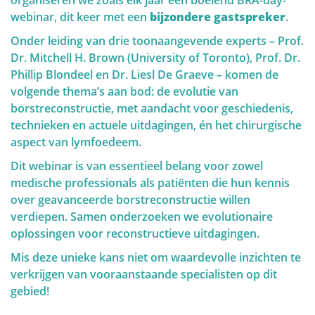
organiseren we zoals elk jaar een boeiend BRA-day-
Diagnose
webinar, dit keer met een
bijzondere gastspreker
.
Onder leiding van drie toonaangevende experts – Prof.
Ik kreeg de diagnose kanker... Deze website is een
Dr. Mitchell H. Brown (University of Toronto), Prof. Dr.
portaal die u en uw naasten zal helpen om
Phillip Blondeel en Dr. Liesl De Graeve – komen de
persoonlijke informatie en antwoorden te vinden voor
volgende thema’s aan bod: de evolutie van
uw probleem.
borstreconstructie, met aandacht voor geschiedenis,
Deze website moet een houvast en steun zijn voor
technieken en actuele uitdagingen, én het chirurgische
patiënten op weg naar herstel en een beter leven.
aspect van lymfoedeem.
Het "Diagnose" gedeelte van onze website is
Dit webinar is van essentieel belang voor zowel
opgesteld in twee belangrijke delen. Ten eerste
medische professionals als patiënten die hun kennis
zorgen we in "Anatomie en Fysiologie" voor een
over geavanceerde borstreconstructie willen
basiskennis van de borst. In het tweede deel
verdiepen. Samen onderzoeken we evolutionaire
"Tumoren en aandoeningen" gaan we dieper in op
oplossingen voor reconstructieve uitdagingen.
alles wat met aandoeningen van de borst te maken
Mis deze unieke kans niet om waardevolle inzichten te
heeft.
verkrijgen van vooraanstaande specialisten op dit
Verder wensen wij vrouwen te informeren die zich
gebied!
afvragen of zij wel een borstprobleem hebben, maar