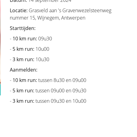
Datum:
14 september 2024
alles wat met aandoeningen van de borst
Locatie:
Grasveld aan 's Gravenwezelsteenweg
nummer 15, Wijnegem, Antwerpen
afvragen of zij wel een borstprobleem
Starttijden:
ts willen consulteren. Kennis en
-
10 km run:
09u30
tstelling betekenen indien de vrouw zelf
dat hier geen specifieke behandeling voor
-
5 km run:
10u00
n te informeren bij wie wel degelijk een
-
3 km run:
10u30
orbeeld een kwaadaardige aandoening, en
Aanmelden:
-
10 km run:
tussen 8u30 en 09u00
-
5 km run:
tussen 09u00 en 09u30
-
3 km run:
tussen 09u30 en 10u00
teen ook een keuze gemaakt te worden
 doel van onze Stichting dan
hirurgen te brengen. Door vooraf een
n bruggen op voor een latere