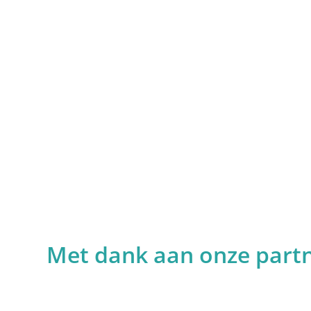
diagnose deden, tijd nemen om te genieten, vrijwil
het grootste belang is dat studies hebben aangetoo
een deel van iemands leven een sleutel is tot effec
mentale kracht om de patiënt in staat te stellen ver
behandelen we enkele onderwerpen die patiënten 
geven we informatie om deze aan te pakken.
recoverystep.arrow left
recoverystep.arrow right
Met dank aan onze part