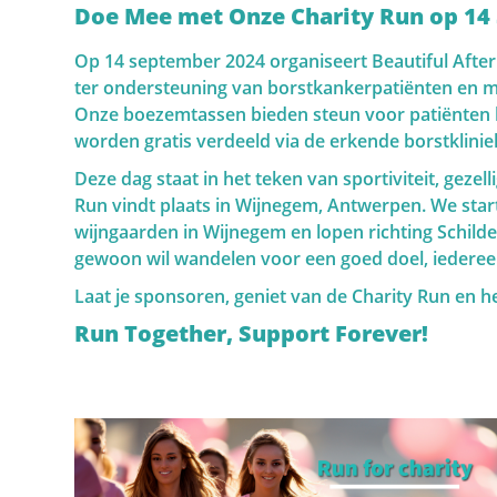
Doe Mee met Onze Charity Run op 14
De moderne geneeskunde begint meer en meer ee
Op 14 september 2024 organiseert Beautiful After
Ook inzake borstkanker is hier de laatste jaren, m
ter ondersteuning van borstkankerpatiënten en 
shift gekomen naar preventie. Ondertussen zijn 
Onze boezemtassen bieden steun voor patiënten bi
risicofactoren beschreven. Afhankelijk van beide 
worden gratis verdeeld via de erkende borstklinie
screeningsstrategie gekozen worden. Het is daarom
factoren te begrijpen.
Deze dag staat in het teken van sportiviteit, geze
Run vindt plaats in Wijnegem, Antwerpen. We star
wijngaarden in Wijnegem en lopen richting Schild
gewoon wil wandelen voor een goed doel, iederee
Diagnose
Laat je sponsoren, geniet van de Charity Run en he
Run Together, Support Forever!
Ik kreeg de diagnose kanker... Deze website is een
om persoonlijke informatie en antwoorden te vind
Deze website moet een houvast en steun zijn voor 
beter leven.
Het "Diagnose" gedeelte van onze website is opgest
zorgen we in "Anatomie en Fysiologie" voor een bas