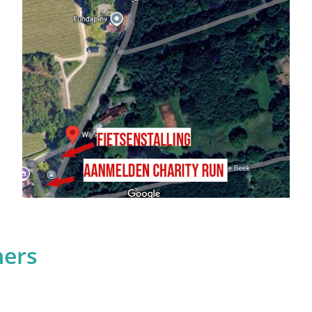
ligerswerk doen, lichaamsbeweging... Van
nd dat het accepteren van de ziekte als
tieve verwerking, evenals het focussen op
der te gaan met het leven. In dit gedeelte
tijdens en na de behandeling ervaren en
ners