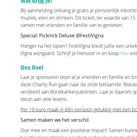
Wat Krijg Je?
reconstructie zonder hierbij het oncologische aspect
primeert de overleving en zal de beslissing van de 
Bij aanmelding ontvang je gratis je persoonlijk inkomti
muziek, eten en drinken. Dit ticket, ter waarde van 15
Op de pagina "Beslissen" staat alle informatie die 
samen met vrienden en familie van te genieten.
consultatie alvorens u de tumor laat verwijderen. D
plastisch chirurg zal enkel die informatie vermelde
Special: Picknick Deluxe @FestiVigna
toepasbaar is.
Honger na het lopen? FestiVigna biedt jullie een unie
"Verwijderen van de tumor" vertelt het verhaal van d
Vigna wijngaard. Schrijf je hiervoor in en koop
hier
ext
operatie want een goede wegname van de tumor is en
Ons Doel
door de verschillende vormen van wegname. Deze 
door een multidisciplinair team van oncologen, rad
Laat je sponsoren door al je vrienden en familie en 
borstverpleegkundigen, gynaecologen, oncologische
deze Charity Run gaan naar de onze befaamde 'Boeze
verdeeld aan Borstkankerpatiënten. Laat je daarom s
In het deel "Borstreconstructie" staat alle informati
steun aan vele levens.
soorten reconstructie met bijhorende stappen.
Per 10 euro maak jij één persoon gelukkig met een b
Samen maken we het verschil
Doe mee en maak een positieve impact! Samen kunne