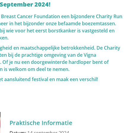
 September 2024!
n preventieve geneeskunde te worden.
 Breast Cancer Foundation een bijzondere Charity Run
et de ontdekking van het BRCA-gen, een
meer in het bijzonder onze befaamde boezemtassen.
meerdere genen ontdekt alsook meerdere
j wie voor het eerst borstkanker is vastgesteld en
kan een gepersonaliseerde
ken.
 belangrijk om deze risico- en genetische
lligheid en maatschappelijke betrokkenheid. De Charity
ten bij de prachtige omgeving van de Vigna
e. Of je nu een doorgewinterde hardloper bent of
n is welkom om deel te nemen.
t aansluitend festival en maak een verschil!
 portaal die u en uw naasten zal helpen
en voor uw probleem.
patiënten op weg naar herstel en een
Praktische Informatie
eld in twee belangrijke delen. Ten eerste
iskennis van de borst. In het tweede deel