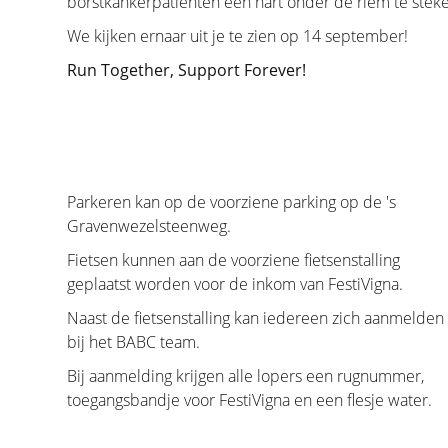
borstkankerpatiënten een hart onder de riem te stek
Revalidatie
We kijken ernaar uit je te zien op 14 september!
Run Together, Support Forever!
Wie behandeld is voor kanker heeft vaak een lange
Kanker is een ingrijpende ziekte met een zware 
met psychosociale en/of lichamelijke problemen zo
pijnlijke gewrichten, een verminderde conditie, l
hebben op het algemeen welzijn.
Parkeren kan op de voorziene parking op de 's
Er zijn revalidatieprogramma’s die worden aange
Gravenwezelsteenweg.
behandelen hier een aantal grote thema’s.
Fietsen kunnen aan de voorziene fietsenstalling
geplaatst worden voor de inkom van FestiVigna.
Naast de fietsenstalling kan iedereen zich aanmelden
Quality of life
bij het BABC team.
Bij aanmelding krijgen alle lopers een rugnummer,
De levenskwaliteit is een belangrijke factor bij he
toegangsbandje voor FestiVigna en een flesje water.
belangrijk om coping-mechanismen te vinden die we
patiënt verschillen. Voor sommigen kan dat zijn: plez