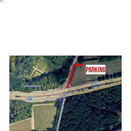
en.
 periode nodig om te herstellen.
behandeling. Vaak kampen mensen nadien
als stress, angst, extreme vermoeidheid,
ymfoedeem… Dit kan een grote invloed
boden door de meeste ziekenhuizen. We
t omgaan met borstkanker. Daarom is het
rken, en die zullen van patiënt tot
ier vinden in activiteiten die zij voor de