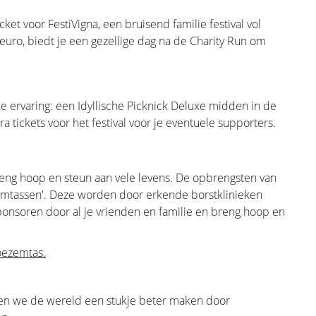
 uit het oog te verliezen. Uiteraard
oncologische chirurg altijd voorgaan.
cket voor FestiVigna, een bruisend familie festival vol
 euro, biedt je een gezellige dag na de Charity Run om
u kan verwachten tijdens een eerste
eze pagina is zeer uitgebreid en uw
n die voor uw persoonlijke situatie
ke ervaring: een Idyllische Picknick Deluxe midden in de
e operatie zelf. Dit is de belangrijkste
ra tickets voor het festival voor je eventuele supporters.
 blijft het belangrijkste. We leiden u
beslissing wordt vaak voor u genomen
iologen, pathologen, radiotherapeuten,
breng hoop en steun aan vele levens. De opbrengsten van
 chirurgen en plastische chirurgen.
mtassen'. Deze worden door erkende borstklinieken
ponsoren door al je vrienden en familie en breng hoop en
e en illustratie van de verschillende
oezemtas.
n we de wereld een stukje beter maken door