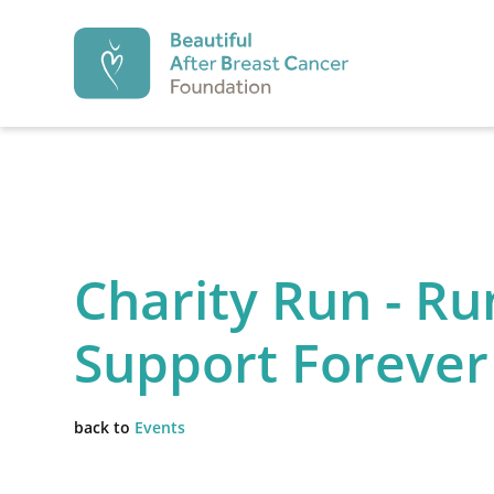
Beautiful After Br
PREVENTIE
Charity Run - Ru
Preventie
Diagnose
Support Forever
1.
2.
back to
Events
Preventie